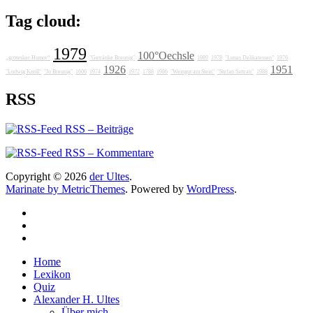
Tag cloud:
1979
100°Oechsle
„grotesker Humor“
"Getränke Breunig"
1989
1978
"Lunas Delikatessen"
1976
1926
1951
"Ludwig Knoll"
"Jo Breunig"
1606
1974
1972
1788
1986
"Weingut am Stein"
"Stefan Sattran"
1988
RSS
RSS – Beiträge
RSS – Kommentare
Copyright © 2026
der Ultes
.
Marinate by MetricThemes
. Powered by
WordPress
.
Home
Lexikon
Quiz
Alexander H. Ultes
Über mich