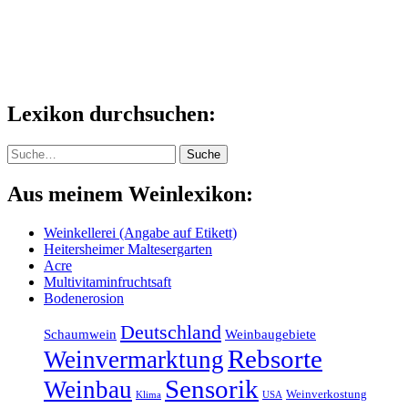
Lexikon durchsuchen:
Suche
Suche
Aus meinem Weinlexikon:
Weinkellerei (Angabe auf Etikett)
Heitersheimer Maltesergarten
Acre
Multivitaminfruchtsaft
Bodenerosion
Deutschland
Schaumwein
Weinbaugebiete
Rebsorte
Weinvermarktung
Sensorik
Weinbau
Weinverkostung
Klima
USA