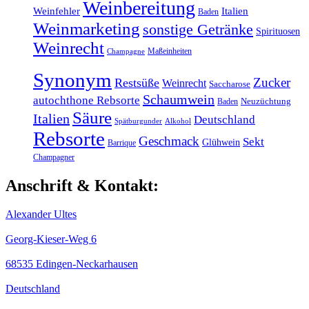
Weinbereitung
Weinfehler
Italien
Baden
Weinmarketing
sonstige Getränke
Spirituosen
Weinrecht
Maßeinheiten
Champagne
Synonym
Zucker
Restsüße
Weinrecht
Saccharose
Schaumwein
autochthone Rebsorte
Baden
Neuzüchtung
Säure
Italien
Deutschland
Spätburgunder
Alkohol
Rebsorte
Geschmack
Sekt
Glühwein
Barrique
Champagner
Anschrift & Kontakt:
Alexander Ultes
Georg-Kieser-Weg 6
68535 Edingen-Neckarhausen
Deutschland