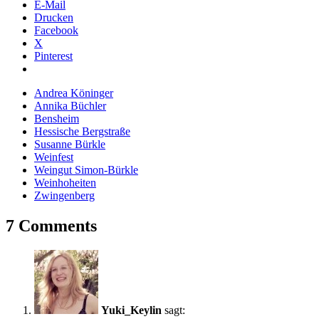
E-Mail
Drucken
Facebook
X
Pinterest
Andrea Köninger
Annika Büchler
Bensheim
Hessische Bergstraße
Susanne Bürkle
Weinfest
Weingut Simon-Bürkle
Weinhoheiten
Zwingenberg
7 Comments
Yuki_Keylin
sagt: