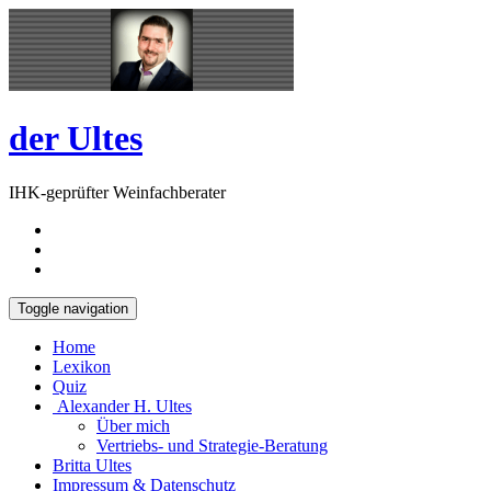
Skip
Open
to
Sidebar
content
der Ultes
IHK-geprüfter Weinfachberater
Toggle navigation
Home
Lexikon
Quiz
Alexander H. Ultes
Über mich
Vertriebs- und Strategie-Beratung
Britta Ultes
Impressum & Datenschutz