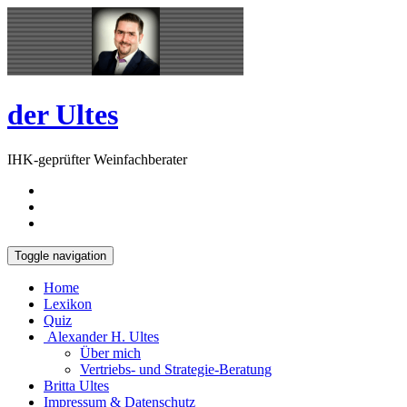
Skip
Open
to
Sidebar
content
der Ultes
IHK-geprüfter Weinfachberater
Toggle navigation
Home
Lexikon
Quiz
Alexander H. Ultes
Über mich
Vertriebs- und Strategie-Beratung
Britta Ultes
Impressum & Datenschutz