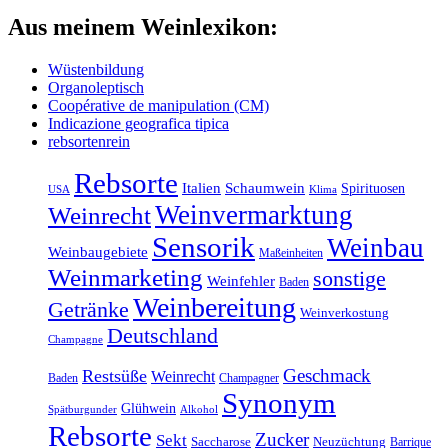
Aus meinem Weinlexikon:
Wüstenbildung
Organoleptisch
Coopérative de manipulation (CM)
Indicazione geografica tipica
rebsortenrein
Rebsorte
Italien
Schaumwein
Spirituosen
Klima
USA
Weinvermarktung
Weinrecht
Sensorik
Weinbau
Weinbaugebiete
Maßeinheiten
Weinmarketing
sonstige
Weinfehler
Baden
Weinbereitung
Getränke
Weinverkostung
Deutschland
Champagne
Geschmack
Restsüße
Weinrecht
Baden
Champagner
Synonym
Glühwein
Spätburgunder
Alkohol
Rebsorte
Zucker
Sekt
Saccharose
Neuzüchtung
Barrique