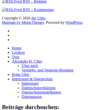
RSS – Beiträge
RSS – Kommentare
Copyright © 2026
der Ultes
.
Marinate by MetricThemes
. Powered by
WordPress
.
Home
Lexikon
Quiz
Alexander H. Ultes
Über mich
Vertriebs- und Strategie-Beratung
Britta Ultes
Impressum & Datenschutz
Impressum
Datenschutzerklärung
Datenschutzeinstellungen
Datenauszug
Beiträge durchsuchen: