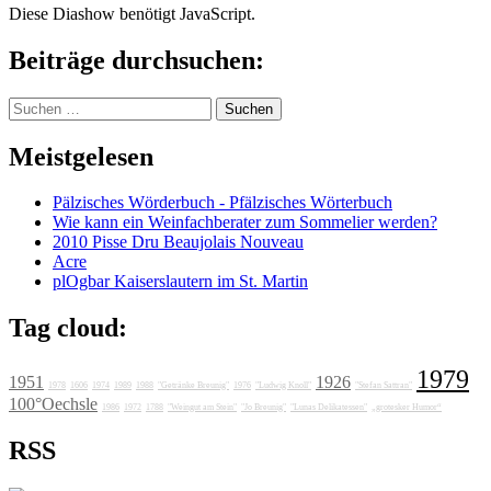
Diese Diashow benötigt JavaScript.
Beiträge durchsuchen:
Suchen
nach:
Meistgelesen
Pälzisches Wörderbuch - Pfälzisches Wörterbuch
Wie kann ein Weinfachberater zum Sommelier werden?
2010 Pisse Dru Beaujolais Nouveau
Acre
plOgbar Kaiserslautern im St. Martin
Tag cloud:
1979
1951
1926
1978
1606
1974
1989
1988
"Getränke Breunig"
1976
"Ludwig Knoll"
"Stefan Sattran"
100°Oechsle
1986
1972
1788
"Weingut am Stein"
"Jo Breunig"
"Lunas Delikatessen"
„grotesker Humor“
RSS