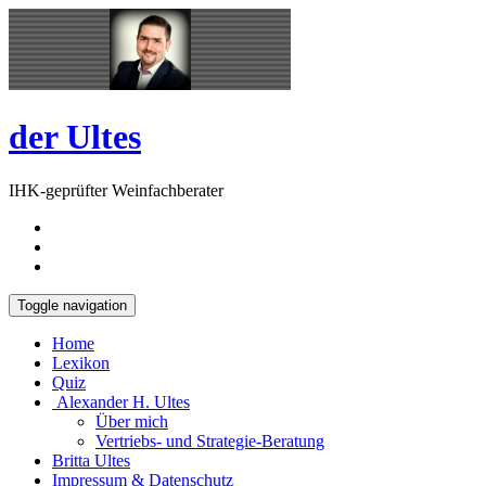
Skip
Open
to
Sidebar
content
der Ultes
IHK-geprüfter Weinfachberater
Toggle navigation
Home
Lexikon
Quiz
Alexander H. Ultes
Über mich
Vertriebs- und Strategie-Beratung
Britta Ultes
Impressum & Datenschutz