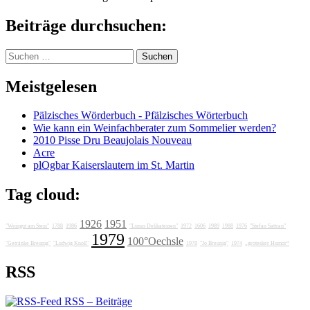
Beiträge durchsuchen:
Suchen
nach:
Meistgelesen
Pälzisches Wörderbuch - Pfälzisches Wörterbuch
Wie kann ein Weinfachberater zum Sommelier werden?
2010 Pisse Dru Beaujolais Nouveau
Acre
plOgbar Kaiserslautern im St. Martin
Tag cloud:
1926
1951
"Weingut am Stein"
1788
1986
"Lunas Delikatessen"
1972
1606
1989
1988
1976
"Stefan Sattran"
1979
100°Oechsle
"Getränke Breunig"
"Ludwig Knoll"
1978
"Jo Breunig"
1974
„grotesker Humor“
RSS
RSS – Beiträge