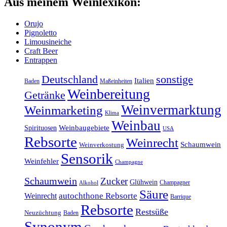
Aus meinem Weinlexikon:
Orujo
Pignoletto
Limousineiche
Craft Beer
Entrappen
sonstige
Deutschland
Italien
Baden
Maßeinheiten
Weinbereitung
Getränke
Weinvermarktung
Weinmarketing
Klima
Weinbau
Weinbaugebiete
Spirituosen
USA
Rebsorte
Weinrecht
Schaumwein
Weinverkostung
Sensorik
Weinfehler
Champagne
Schaumwein
Zucker
Glühwein
Champagner
Alkohol
Säure
Weinrecht
autochthone Rebsorte
Barrique
Rebsorte
Restsüße
Neuzüchtung
Baden
Synonym