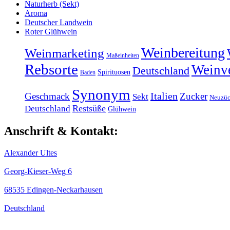
Naturherb (Sekt)
Aroma
Deutscher Landwein
Roter Glühwein
Weinbereitung
Weinmarketing
Maßeinheiten
Rebsorte
Weinv
Deutschland
Spirituosen
Baden
Synonym
Italien
Geschmack
Zucker
Sekt
Neuzüc
Restsüße
Deutschland
Glühwein
Anschrift & Kontakt:
Alexander Ultes
Georg-Kieser-Weg 6
68535 Edingen-Neckarhausen
Deutschland