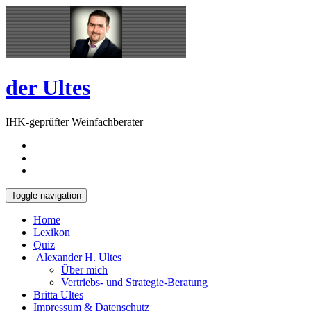
Skip
Open
to
Sidebar
content
der Ultes
IHK-geprüfter Weinfachberater
Toggle navigation
Home
Lexikon
Quiz
Alexander H. Ultes
Über mich
Vertriebs- und Strategie-Beratung
Britta Ultes
Impressum & Datenschutz