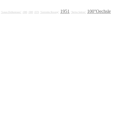
1951
100°Oechsle
"Lunas Delikatessen"
1986
1989
1976
"Getränke Breunig"
"Stefan Sattran"