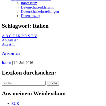
Impressum
Datenschutzerklärung
Datenschutzeinstellungen
Datenauszug
Schlagwort:
Italien
A
B
C
F
I
K
P
R
S
T
V
Ab
Am
An
Ans
Ant
Ansonica
Italien
|
19. Juli 2016
Lexikon durchsuchen:
Suche
Suche
Aus meinem Weinlexikon:
EUR