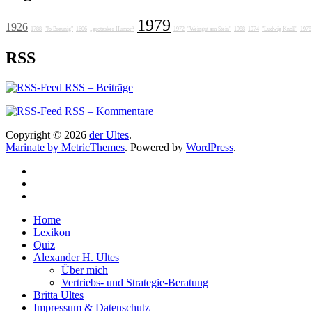
1979
1926
1788
"Jo Breunig"
1606
„grotesker Humor“
1972
"Weingut am Stein"
1988
1974
"Ludwig Knoll"
1978
RSS
RSS – Beiträge
RSS – Kommentare
Copyright © 2026
der Ultes
.
Marinate by MetricThemes
. Powered by
WordPress
.
Home
Lexikon
Quiz
Alexander H. Ultes
Über mich
Vertriebs- und Strategie-Beratung
Britta Ultes
Impressum & Datenschutz