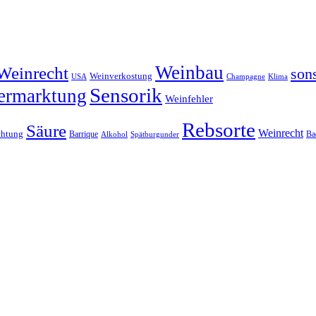
Weinbau
Weinrecht
son
Weinverkostung
Klima
USA
Champagne
Sensorik
ermarktung
Weinfehler
Rebsorte
Säure
Weinrecht
htung
Barrique
Ba
Alkohol
Spätburgunder