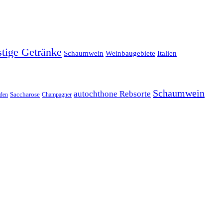
stige Getränke
Schaumwein
Weinbaugebiete
Italien
Schaumwein
autochthone Rebsorte
den
Saccharose
Champagner