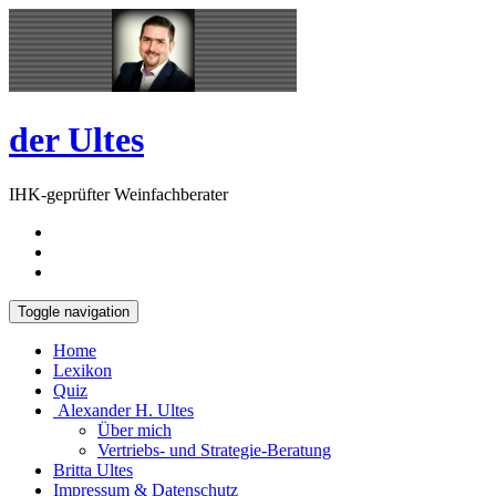
Skip
Open
to
Sidebar
content
der Ultes
IHK-geprüfter Weinfachberater
Toggle navigation
Home
Lexikon
Quiz
Alexander H. Ultes
Über mich
Vertriebs- und Strategie-Beratung
Britta Ultes
Impressum & Datenschutz