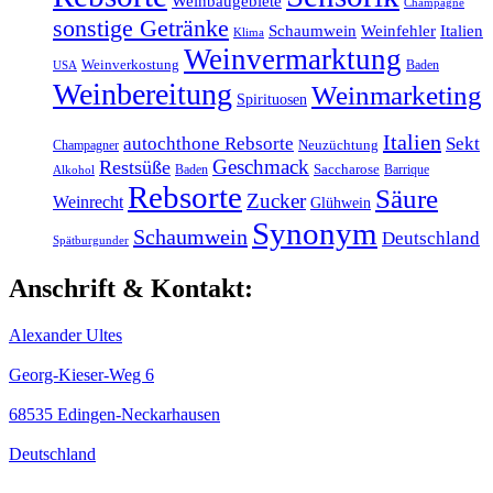
Weinbaugebiete
Champagne
sonstige Getränke
Schaumwein
Weinfehler
Italien
Klima
Weinvermarktung
Weinverkostung
Baden
USA
Weinbereitung
Weinmarketing
Spirituosen
Italien
autochthone Rebsorte
Sekt
Champagner
Neuzüchtung
Geschmack
Restsüße
Baden
Saccharose
Barrique
Alkohol
Rebsorte
Säure
Zucker
Weinrecht
Glühwein
Synonym
Schaumwein
Deutschland
Spätburgunder
Anschrift & Kontakt:
Alexander Ultes
Georg-Kieser-Weg 6
68535 Edingen-Neckarhausen
Deutschland