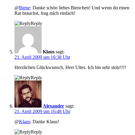
@
Biene
: Danke schön liebes Bienchen! Und wenn du einen
Rat brauchst, frag mich einfach!
Reply
Klaus
sagt:
21. April 2009 um 16:38 Uhr
Herzlichen Glückwunsch, Herr Ultes. Ich bin sehr stolz!!!!
Reply
Alexander
sagt:
21. April 2009 um 16:48 Uhr
@
Klaus
: Danke Klaus!
Reply