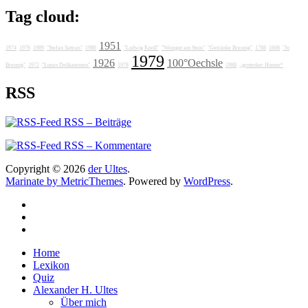
Tag cloud:
1951
1974
1976
1989
"Stefan Sattran"
1986
"Ludwig Knoll"
"Weingut am Stein"
"Getränke Breunig"
1788
1606
"Jo
1979
1926
100°Oechsle
Breunig"
1972
"Lunas Delikatessen"
1978
1988
„grotesker Humor“
RSS
RSS – Beiträge
RSS – Kommentare
Copyright © 2026
der Ultes
.
Marinate by MetricThemes
. Powered by
WordPress
.
Home
Lexikon
Quiz
Alexander H. Ultes
Über mich