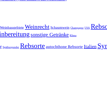
Rebso
Weinrecht
Weinbaugebiete
Schaumwein
Champagne
USA
nbereitung
sonstige Getränke
Klima
Rebsorte
Sy
Italien
r
autochthone Rebsorte
Spätburgunder