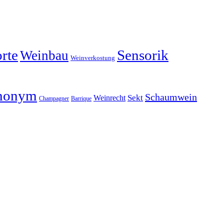
rte
Sensorik
Weinbau
Weinverkostung
nonym
Schaumwein
Weinrecht
Sekt
Champagner
Barrique