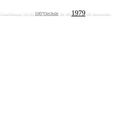
1979
6
100°Oechsle
"Lunas Delikatessen"
1976
1974
1986
1988
1989
"Weingut am Stein"