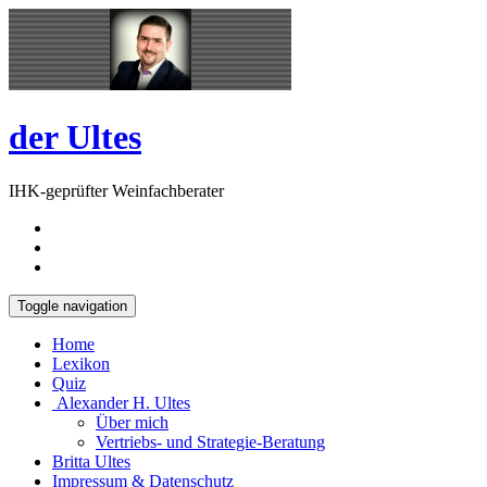
Skip
Open
to
Sidebar
content
der Ultes
IHK-geprüfter Weinfachberater
Toggle navigation
Home
Lexikon
Quiz
Alexander H. Ultes
Über mich
Vertriebs- und Strategie-Beratung
Britta Ultes
Impressum & Datenschutz