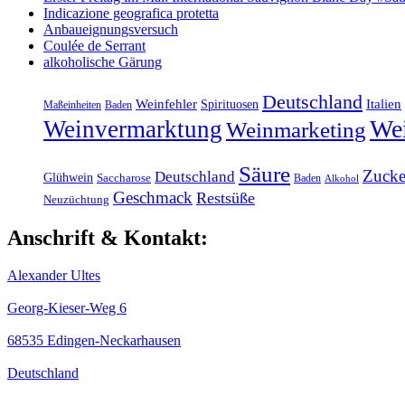
Indicazione geografica protetta
Anbaueignungsversuch
Coulée de Serrant
alkoholische Gärung
Deutschland
Weinfehler
Italien
Spirituosen
Maßeinheiten
Baden
Wei
Weinvermarktung
Weinmarketing
Säure
Zucke
Deutschland
Glühwein
Saccharose
Baden
Alkohol
Geschmack
Restsüße
Neuzüchtung
Anschrift & Kontakt:
Alexander Ultes
Georg-Kieser-Weg 6
68535 Edingen-Neckarhausen
Deutschland