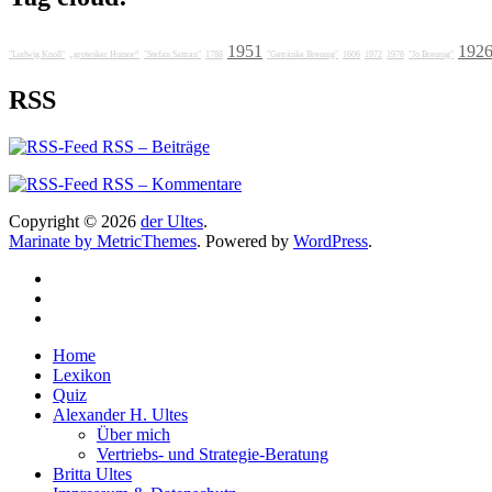
1951
192
"Ludwig Knoll"
„grotesker Humor“
"Stefan Sattran"
1788
"Getränke Breunig"
1606
1972
1978
"Jo Breunig"
RSS
RSS – Beiträge
RSS – Kommentare
Copyright © 2026
der Ultes
.
Marinate by MetricThemes
. Powered by
WordPress
.
Home
Lexikon
Quiz
Alexander H. Ultes
Über mich
Vertriebs- und Strategie-Beratung
Britta Ultes