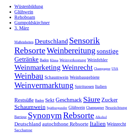
Wüstenbildung
Glühwein
Rehoboam
Gumpoldskirchner
3. März
Sensorik
Deutschland
Maßeinheiten
Rebsorte
Weinbereitung
sonstige
Getränke
Weinfehler
Baden
Weinverkostung
Klima
Weinmarketing
Weinrecht
Champagne
USA
Weinbau
Schaumwein
Weinbaugebiete
Weinvermarktung
Italien
Spirituosen
Säure
Geschmack
Zucker
Restsüße
Sekt
Baden
Schaumwein
Glühwein
Champagner
Neuzüchtung
Spätburgunder
Synonym
Rebsorte
Barrique
Alkohol
Italien
Deutschland
autochthone Rebsorte
Weinrecht
Saccharose