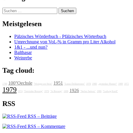
Suchen
nach:
Meistgelesen
Pälzisches Wörderbuch - Pfälzisches Wörterbuch
Umrechnung von Vol.-% in Gramm pro Liter Alkohol
1&1 - ...und nun?
Balthasar
Weinrebe
Tag cloud:
100°Oechsle
1951
1788
"Weingut am Stein"
"Lunas Delikatessen"
1978
1988
„grotesker Humor“
1989
1972
1979
1926
1974
"Getränke Breunig"
1976
"Jo Breunig"
1606
"Stefan Sattran"
1986
"Ludwig Knoll"
RSS
RSS – Beiträge
RSS – Kommentare