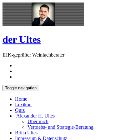
Skip
Open
to
Sidebar
content
der Ultes
IHK-geprüfter Weinfachberater
Toggle navigation
Home
Lexikon
Quiz
Alexander H. Ultes
Über mich
Vertriebs- und Strategie-Beratung
Britta Ultes
Impressum & Datenschutz