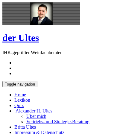
Skip
Open
to
Sidebar
content
der Ultes
IHK-geprüfter Weinfachberater
Toggle navigation
Home
Lexikon
Quiz
Alexander H. Ultes
Über mich
Vertriebs- und Strategie-Beratung
Britta Ultes
Impressum & Datenschutz