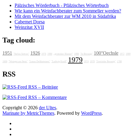
Pälzisches Wörderbuch - Pfälzisches Wörterbuch
Wie kann ein Weinfachberater zum Sommelier werden?
Mit dem Weinfachberater zur WM 2010 in Südafrika
Cabernet Dorsa
Weinzitat XVII
Tag cloud:
1951
1926
100°Oechsle
"Stefan Sattran"
1976
1986
„grotesker Humor“
1988
"Jo Breunig"
1972
1989
1979
1606
"Weingut am Stein"
"Lunas Delikatessen"
"Ludwig Knoll"
1974
1978
"Getränke Breunig"
1788
RSS
RSS – Beiträge
RSS – Kommentare
Copyright © 2026
der Ultes
.
Marinate by MetricThemes
. Powered by
WordPress
.