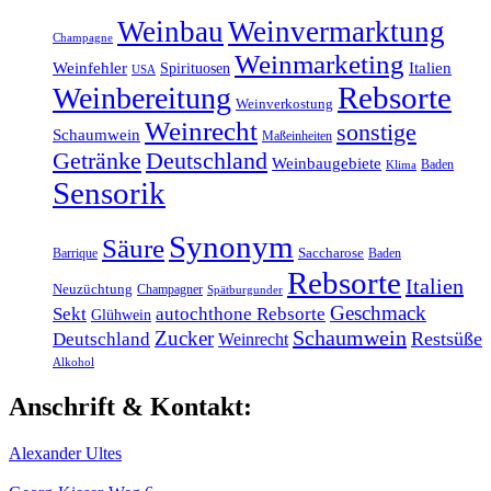
Weinbau
Weinvermarktung
Champagne
Weinmarketing
Weinfehler
Italien
Spirituosen
USA
Rebsorte
Weinbereitung
Weinverkostung
Weinrecht
sonstige
Schaumwein
Maßeinheiten
Getränke
Deutschland
Weinbaugebiete
Baden
Klima
Sensorik
Synonym
Säure
Barrique
Saccharose
Baden
Rebsorte
Italien
Neuzüchtung
Champagner
Spätburgunder
Geschmack
Sekt
autochthone Rebsorte
Glühwein
Schaumwein
Zucker
Restsüße
Deutschland
Weinrecht
Alkohol
Anschrift & Kontakt:
Alexander Ultes