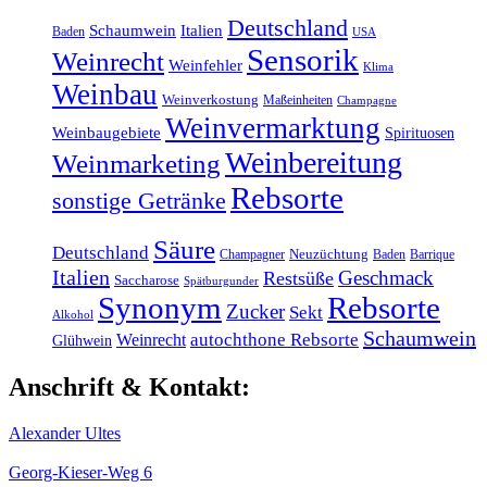
Deutschland
Schaumwein
Italien
Baden
USA
Sensorik
Weinrecht
Weinfehler
Klima
Weinbau
Weinverkostung
Maßeinheiten
Champagne
Weinvermarktung
Weinbaugebiete
Spirituosen
Weinbereitung
Weinmarketing
Rebsorte
sonstige Getränke
Säure
Deutschland
Champagner
Neuzüchtung
Baden
Barrique
Italien
Geschmack
Restsüße
Saccharose
Spätburgunder
Synonym
Rebsorte
Zucker
Sekt
Alkohol
Schaumwein
Weinrecht
autochthone Rebsorte
Glühwein
Anschrift & Kontakt:
Alexander Ultes
Georg-Kieser-Weg 6