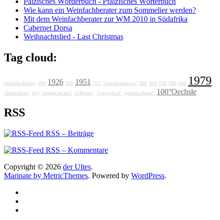
Pälzisches Wörderbuch - Pfälzisches Wörterbuch
Wie kann ein Weinfachberater zum Sommelier werden?
Mit dem Weinfachberater zur WM 2010 in Südafrika
Cabernet Dorsa
Weihnachtslied - Last Christmas
Tag cloud:
1979
1926
1951
"Getränke Breunig"
1989
1976
1972
"Lunas Delikatessen"
1988
1978
1788
1986
1606
100°Oechsle
"Stefan Sattran"
1974
"Weingut am Stein"
"Jo Breunig"
"Ludwig Knoll"
„grotesker Humor“
RSS
RSS – Beiträge
RSS – Kommentare
Copyright © 2026
der Ultes
.
Marinate by MetricThemes
. Powered by
WordPress
.