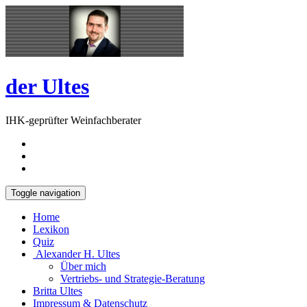
Skip
Open
to
Sidebar
content
der Ultes
IHK-geprüfter Weinfachberater
Toggle navigation
Home
Lexikon
Quiz
Alexander H. Ultes
Über mich
Vertriebs- und Strategie-Beratung
Britta Ultes
Impressum & Datenschutz