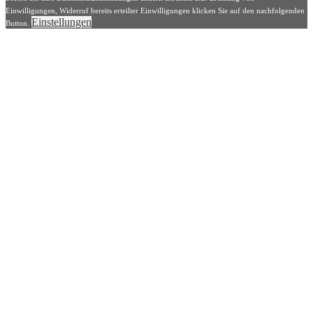
Einwilligungen, Widerruf bereits erteilter Einwilligungen klicken Sie auf den nachfolgenden
Einstellungen
Button.