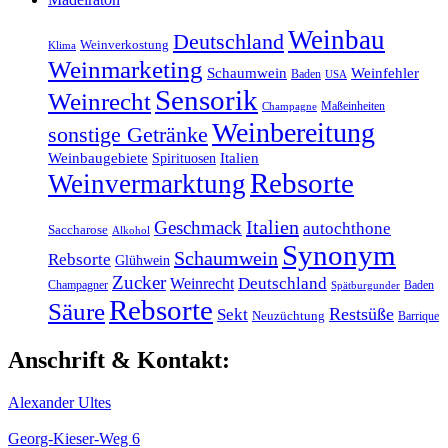
Weinbau
Deutschland
Weinverkostung
Klima
Weinmarketing
Schaumwein
Weinfehler
Baden
USA
Sensorik
Weinrecht
Maßeinheiten
Champagne
Weinbereitung
sonstige Getränke
Weinbaugebiete
Italien
Spirituosen
Rebsorte
Weinvermarktung
Italien
Geschmack
autochthone
Saccharose
Alkohol
Synonym
Schaumwein
Rebsorte
Glühwein
Zucker
Weinrecht
Deutschland
Champagner
Baden
Spätburgunder
Rebsorte
Säure
Restsüße
Sekt
Neuzüchtung
Barrique
Anschrift & Kontakt:
Alexander Ultes
Georg-Kieser-Weg 6