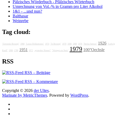
Pälzisches Wörderbuch - Pfälzisches Wörterbuch
Umrechnung von Vol.-% in Gramm pro Liter Alkohol
1&1 - ...und nun?
Balthasar
Weinrebe
Tag cloud:
1926
"Getränke Breunig"
1988
"Lunas Delikatessen"
1974
"Jo Breunig"
1978
1606
1989
1976
"Stefan Sattran"
"Ludwig
1979
1951
100°Oechsle
Knoll"
1986
1788
1972
„grotesker Humor“
"Weingut am Stein"
RSS
RSS – Beiträge
RSS – Kommentare
Copyright © 2026
der Ultes
.
Marinate by MetricThemes
. Powered by
WordPress
.