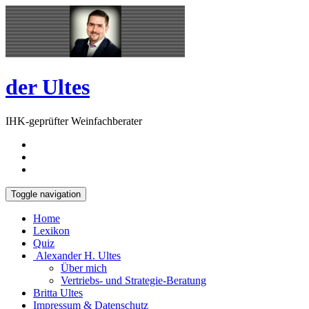
Skip
Open
to
Sidebar
content
der Ultes
IHK-geprüfter Weinfachberater
Toggle navigation
Home
Lexikon
Quiz
Alexander H. Ultes
Über mich
Vertriebs- und Strategie-Beratung
Britta Ultes
Impressum & Datenschutz