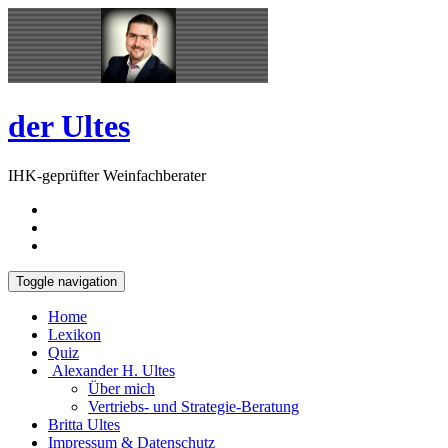
Skip
Open
to
Sidebar
content
der Ultes
IHK-geprüfter Weinfachberater
Toggle navigation
Home
Lexikon
Quiz
Alexander H. Ultes
Über mich
Vertriebs- und Strategie-Beratung
Britta Ultes
Impressum & Datenschutz