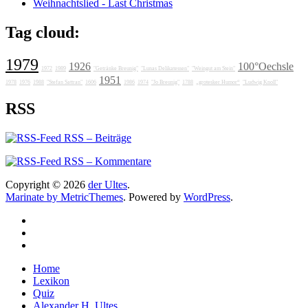
Weihnachtslied - Last Christmas
Tag cloud:
1979
1926
100°Oechsle
1972
1989
"Getränke Breunig"
"Lunas Delikatessen"
"Weingut am Stein"
1951
1978
1976
1988
"Stefan Sattran"
1606
1986
1974
"Jo Breunig"
1788
„grotesker Humor“
"Ludwig Knoll"
RSS
RSS – Beiträge
RSS – Kommentare
Copyright © 2026
der Ultes
.
Marinate by MetricThemes
. Powered by
WordPress
.
Home
Lexikon
Quiz
Alexander H. Ultes