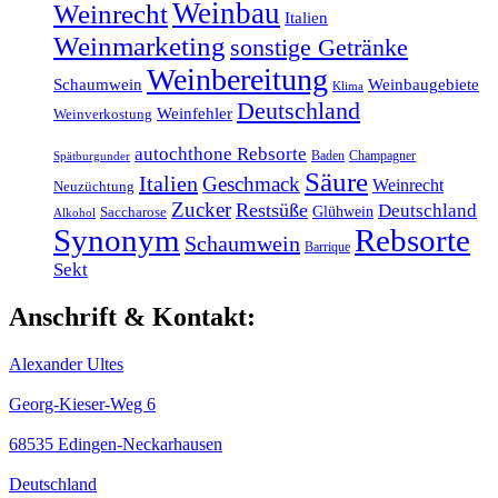
Weinbau
Weinrecht
Italien
Weinmarketing
sonstige Getränke
Weinbereitung
Schaumwein
Weinbaugebiete
Klima
Deutschland
Weinfehler
Weinverkostung
autochthone Rebsorte
Baden
Champagner
Spätburgunder
Säure
Italien
Geschmack
Weinrecht
Neuzüchtung
Zucker
Restsüße
Deutschland
Glühwein
Saccharose
Alkohol
Synonym
Rebsorte
Schaumwein
Barrique
Sekt
Anschrift & Kontakt:
Alexander Ultes
Georg-Kieser-Weg 6
68535 Edingen-Neckarhausen
Deutschland