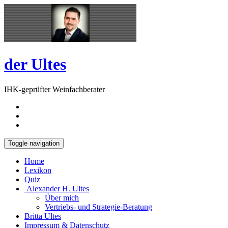
Skip
Open
to
Sidebar
content
der Ultes
IHK-geprüfter Weinfachberater
Toggle navigation
Home
Lexikon
Quiz
Alexander H. Ultes
Über mich
Vertriebs- und Strategie-Beratung
Britta Ultes
Impressum & Datenschutz