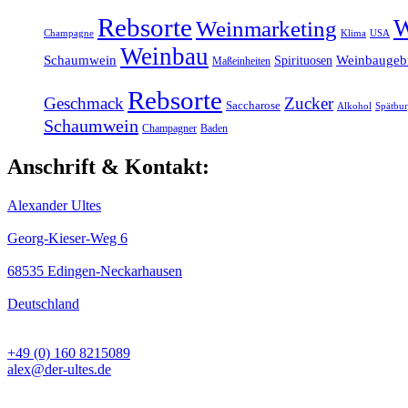
Rebsorte
W
Weinmarketing
Klima
Champagne
USA
Weinbau
Schaumwein
Weinbaugebi
Spirituosen
Maßeinheiten
Rebsorte
Geschmack
Zucker
Saccharose
Alkohol
Spätbu
Schaumwein
Champagner
Baden
Anschrift & Kontakt:
Alexander Ultes
Georg-Kieser-Weg 6
68535 Edingen-Neckarhausen
Deutschland
+49 (0) 160 8215089
alex@der-ultes.de