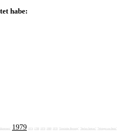
tet habe:
1979
ikatessen"
1974
1788
1976
1989
1978
"Getränke Breunig"
"Stefan Sattran"
"Weingut am Stein"