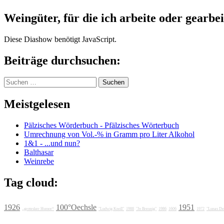
Weingüter, für die ich arbeite oder gearbei
Diese Diashow benötigt JavaScript.
Beiträge durchsuchen:
Suchen
nach:
Meistgelesen
Pälzisches Wörderbuch - Pfälzisches Wörterbuch
Umrechnung von Vol.-% in Gramm pro Liter Alkohol
1&1 - ...und nun?
Balthasar
Weinrebe
Tag cloud:
1926
100°Oechsle
1951
„grotesker Humor“
"Ludwig Knoll"
1988
"Jo Breunig"
1986
1606
1972
"Lunas Del