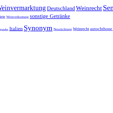
Sen
einvermarktung
Weinrecht
Deutschland
sonstige Getränke
ete
Weinverkostung
Synonym
Italien
Weinrecht
autochthone
Neuzüchtung
rgunder