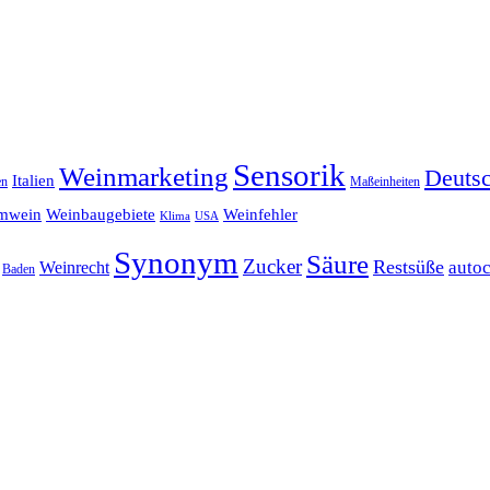
Sensorik
Weinmarketing
Deuts
Italien
en
Maßeinheiten
mwein
Weinbaugebiete
Weinfehler
Klima
USA
Synonym
Säure
Zucker
Restsüße
Weinrecht
auto
Baden