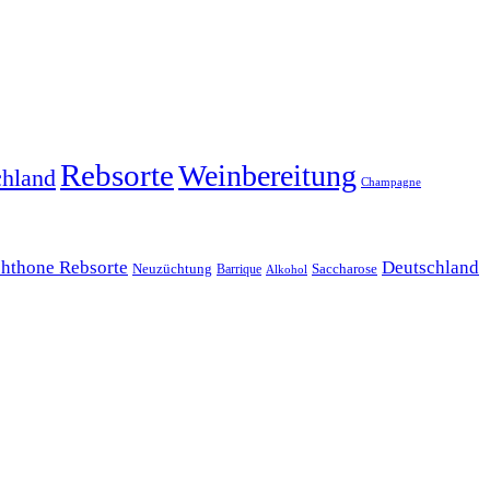
Rebsorte
Weinbereitung
chland
Champagne
chthone Rebsorte
Deutschland
Neuzüchtung
Barrique
Saccharose
Alkohol