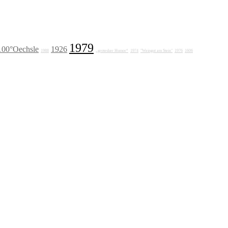
1979
100°Oechsle
1926
1988
„grotesker Humor“
1974
"Weingut am Stein"
1976
1606