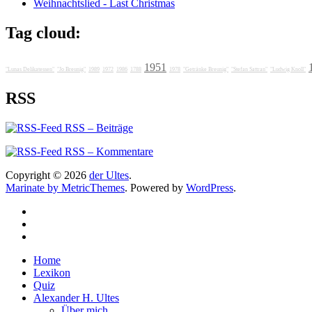
Weihnachtslied - Last Christmas
Tag cloud:
1951
"Lunas Delikatessen"
"Jo Breunig"
1989
1972
1986
1788
1978
"Getränke Breunig"
"Stefan Sattran"
"Ludwig Knoll"
RSS
RSS – Beiträge
RSS – Kommentare
Copyright © 2026
der Ultes
.
Marinate by MetricThemes
. Powered by
WordPress
.
Home
Lexikon
Quiz
Alexander H. Ultes
Über mich