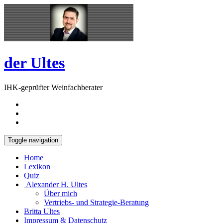
Skip
Open
to
Sidebar
content
der Ultes
IHK-geprüfter Weinfachberater
Toggle navigation
Home
Lexikon
Quiz
Alexander H. Ultes
Über mich
Vertriebs- und Strategie-Beratung
Britta Ultes
Impressum & Datenschutz