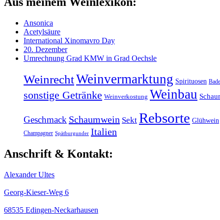
Aus meinem Weinlexikon:
Ansonica
Acetylsäure
International Xinomavro Day
20. Dezember
Umrechnung Grad KMW in Grad Oechsle
Weinvermarktung
Weinrecht
Spirituosen
Bad
Weinbau
sonstige Getränke
Schau
Weinverkostung
Rebsorte
Schaumwein
Geschmack
Sekt
Glühwein
Italien
Champagner
Spätburgunder
Anschrift & Kontakt:
Alexander Ultes
Georg-Kieser-Weg 6
68535 Edingen-Neckarhausen