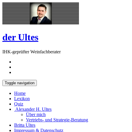
Skip
Open
to
Sidebar
content
der Ultes
IHK-geprüfter Weinfachberater
Toggle navigation
Home
Lexikon
Quiz
Alexander H. Ultes
Über mich
Vertriebs- und Strategie-Beratung
Britta Ultes
Impressum & Datenschutz