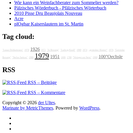
Wie kann ein Weinfachberater zum Sommelier werden?
Pälzisches Wörderbuch - Pfälzisches Wörterbuch
2010 Pisse Dru Beaujolais Nouveau
Acre
plOgbar Kaiserslautern im St. Martin
Tag cloud:
1926
"Lunas Delikatessen"
1978
1972
"Jo Breunig"
"Ludwig Knoll"
1989
1974
„grotesker Humor“
1976
"Getränke
1979
1951
100°Oechsle
Breunig"
"Stefan Sattran"
1986
1606
1788
"Weingut am Stein"
1988
RSS
RSS – Beiträge
RSS – Kommentare
Copyright © 2026
der Ultes
.
Marinate by MetricThemes
. Powered by
WordPress
.