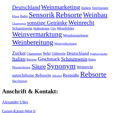
Weinmarketing
Deutschland
Italien
Spirituosen
Sensorik
Rebsorte
Weinbau
Baden
Klima
Weinrecht
sonstige Getränke
Champagne
Schaumwein
Weinfehler
Maßeinheiten
USA
Weinvermarktung
Weinbaugebiete
Weinbereitung
Weinverkostung
Zucker
Sekt
Deutschland
Glühwein
Champagner
Spätburgunder
Italien
Schaumwein
Geschmack
Barrique
Baden
Synonym
Säure
Weinrecht
Neuzüchtung
Rebsorte
Restsüße
autochthone Rebsorte
Alkohol
Saccharose
Anschrift & Kontakt:
Alexander Ultes
Georg-Kieser-Weg 6