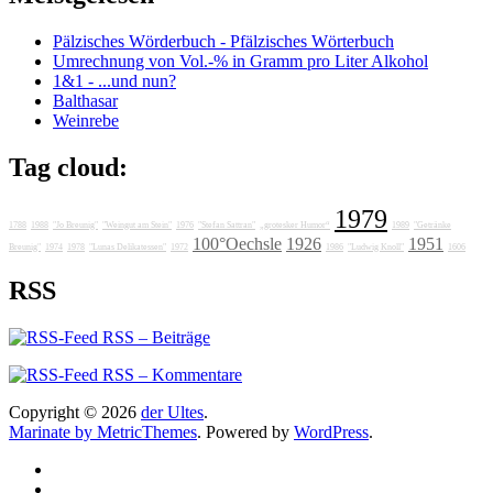
Pälzisches Wörderbuch - Pfälzisches Wörterbuch
Umrechnung von Vol.-% in Gramm pro Liter Alkohol
1&1 - ...und nun?
Balthasar
Weinrebe
Tag cloud:
1979
1788
1988
"Jo Breunig"
"Weingut am Stein"
1976
"Stefan Sattran"
„grotesker Humor“
1989
"Getränke
100°Oechsle
1926
1951
Breunig"
1974
1978
"Lunas Delikatessen"
1972
1986
"Ludwig Knoll"
1606
RSS
RSS – Beiträge
RSS – Kommentare
Copyright © 2026
der Ultes
.
Marinate by MetricThemes
. Powered by
WordPress
.