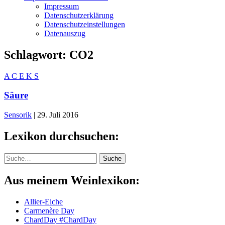
Impressum
Datenschutzerklärung
Datenschutzeinstellungen
Datenauszug
Schlagwort:
CO2
A
C
E
K
S
Säure
Sensorik
|
29. Juli 2016
Lexikon durchsuchen:
Suche
Suche
Aus meinem Weinlexikon:
Allier-Eiche
Carmenère Day
ChardDay #ChardDay