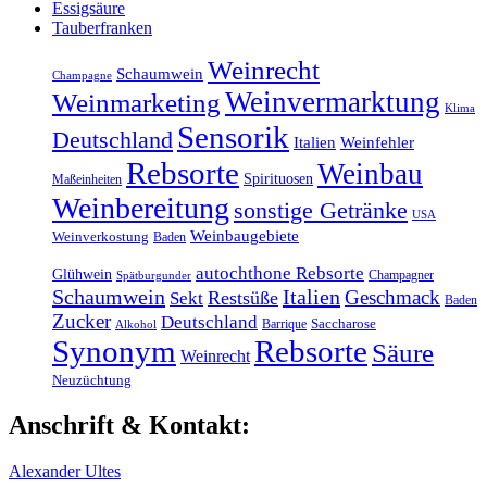
Essigsäure
Tauberfranken
Weinrecht
Schaumwein
Champagne
Weinvermarktung
Weinmarketing
Klima
Sensorik
Deutschland
Italien
Weinfehler
Rebsorte
Weinbau
Spirituosen
Maßeinheiten
Weinbereitung
sonstige Getränke
USA
Weinbaugebiete
Weinverkostung
Baden
autochthone Rebsorte
Glühwein
Champagner
Spätburgunder
Schaumwein
Italien
Geschmack
Restsüße
Sekt
Baden
Zucker
Deutschland
Barrique
Saccharose
Alkohol
Synonym
Rebsorte
Säure
Weinrecht
Neuzüchtung
Anschrift & Kontakt:
Alexander Ultes