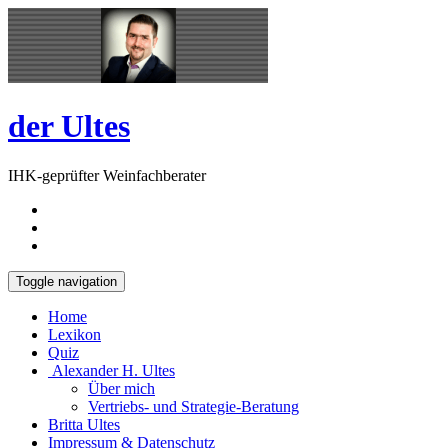
Skip
Open
to
Sidebar
content
der Ultes
IHK-geprüfter Weinfachberater
Toggle navigation
Home
Lexikon
Quiz
Alexander H. Ultes
Über mich
Vertriebs- und Strategie-Beratung
Britta Ultes
Impressum & Datenschutz