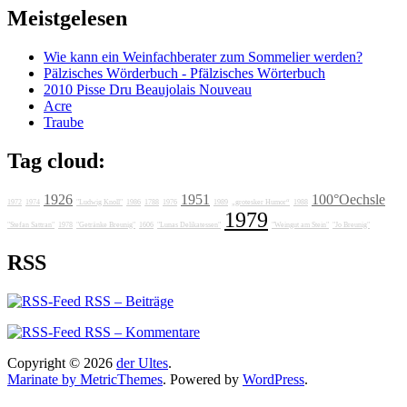
Meistgelesen
Wie kann ein Weinfachberater zum Sommelier werden?
Pälzisches Wörderbuch - Pfälzisches Wörterbuch
2010 Pisse Dru Beaujolais Nouveau
Acre
Traube
Tag cloud:
1926
1951
100°Oechsle
1972
1974
"Ludwig Knoll"
1986
1788
1976
1989
„grotesker Humor“
1988
1979
"Stefan Sattran"
1978
"Getränke Breunig"
1606
"Lunas Delikatessen"
"Weingut am Stein"
"Jo Breunig"
RSS
RSS – Beiträge
RSS – Kommentare
Copyright © 2026
der Ultes
.
Marinate by MetricThemes
. Powered by
WordPress
.