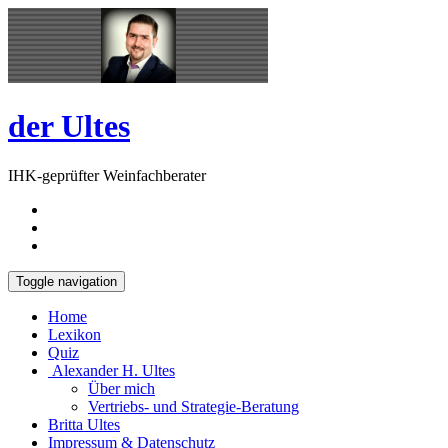
Skip
Open
to
Sidebar
content
der Ultes
IHK-geprüfter Weinfachberater
Toggle navigation
Home
Lexikon
Quiz
Alexander H. Ultes
Über mich
Vertriebs- und Strategie-Beratung
Britta Ultes
Impressum & Datenschutz