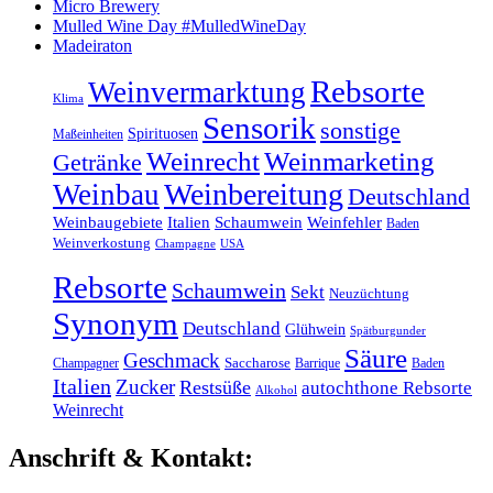
Micro Brewery
Mulled Wine Day #MulledWineDay
Madeiraton
Rebsorte
Weinvermarktung
Klima
Sensorik
sonstige
Spirituosen
Maßeinheiten
Weinrecht
Weinmarketing
Getränke
Weinbereitung
Weinbau
Deutschland
Weinbaugebiete
Italien
Schaumwein
Weinfehler
Baden
Weinverkostung
Champagne
USA
Rebsorte
Schaumwein
Sekt
Neuzüchtung
Synonym
Deutschland
Glühwein
Spätburgunder
Säure
Geschmack
Champagner
Saccharose
Barrique
Baden
Italien
Zucker
Restsüße
autochthone Rebsorte
Alkohol
Weinrecht
Anschrift & Kontakt: