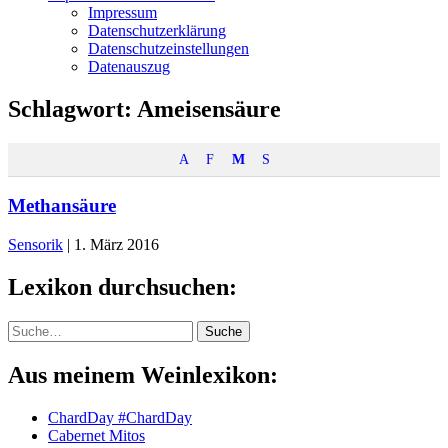
Impressum
Datenschutzerklärung
Datenschutzeinstellungen
Datenauszug
Schlagwort:
Ameisensäure
A
F
M
S
Methansäure
Sensorik
|
1. März 2016
Lexikon durchsuchen:
Suche
Suche
Aus meinem Weinlexikon:
ChardDay #ChardDay
Cabernet Mitos