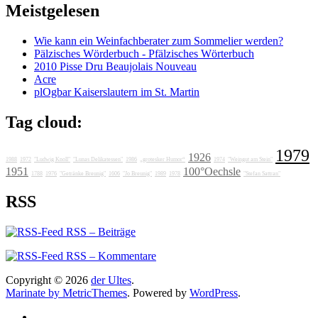
Meistgelesen
Wie kann ein Weinfachberater zum Sommelier werden?
Pälzisches Wörderbuch - Pfälzisches Wörterbuch
2010 Pisse Dru Beaujolais Nouveau
Acre
plOgbar Kaiserslautern im St. Martin
Tag cloud:
1979
1926
1988
1972
"Ludwig Knoll"
"Lunas Delikatessen"
1986
„grotesker Humor“
1974
"Weingut am Stein"
1951
100°Oechsle
1788
1976
"Getränke Breunig"
1606
"Jo Breunig"
1989
1978
"Stefan Sattran"
RSS
RSS – Beiträge
RSS – Kommentare
Copyright © 2026
der Ultes
.
Marinate by MetricThemes
. Powered by
WordPress
.