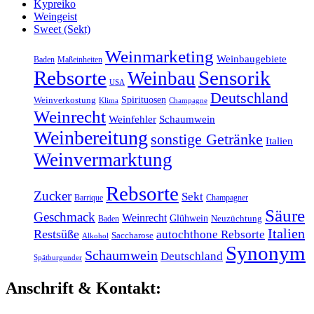
Kypreiko
Weingeist
Sweet (Sekt)
Weinmarketing
Weinbaugebiete
Baden
Maßeinheiten
Rebsorte
Sensorik
Weinbau
USA
Deutschland
Spirituosen
Weinverkostung
Klima
Champagne
Weinrecht
Weinfehler
Schaumwein
Weinbereitung
sonstige Getränke
Italien
Weinvermarktung
Rebsorte
Zucker
Sekt
Barrique
Champagner
Säure
Geschmack
Weinrecht
Glühwein
Baden
Neuzüchtung
Italien
Restsüße
autochthone Rebsorte
Saccharose
Alkohol
Synonym
Schaumwein
Deutschland
Spätburgunder
Anschrift & Kontakt: