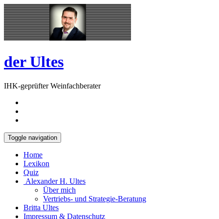
Skip
Open
to
Sidebar
content
der Ultes
IHK-geprüfter Weinfachberater
Toggle navigation
Home
Lexikon
Quiz
Alexander H. Ultes
Über mich
Vertriebs- und Strategie-Beratung
Britta Ultes
Impressum & Datenschutz