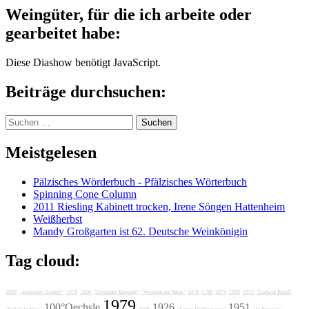
Weingüter, für die ich arbeite oder
gearbeitet habe:
Diese Diashow benötigt JavaScript.
Beiträge durchsuchen:
Suchen
nach:
Meistgelesen
Pälzisches Wörderbuch - Pfälzisches Wörterbuch
Spinning Cone Column
2011 Riesling Kabinett trocken, Irene Söngen Hattenheim
Weißherbst
Mandy Großgarten ist 62. Deutsche Weinkönigin
Tag cloud:
1988
„grotesker Humor“
1976
1606
"Getränke Breunig"
"Weingut am Stein"
1978
1788
1974
1989
1972
"Ludwig Knoll"
1979
100°Oechsle
1926
1951