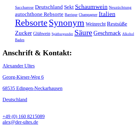
Schaumwein
Deutschland
Sekt
Saccharose
Neuzüchtung
Italien
autochthone Rebsorte
Barrique
Champagner
Rebsorte
Synonym
Restsüße
Weinrecht
Säure
Zucker
Geschmack
Glühwein
Spätburgunder
Alkohol
Baden
Anschrift & Kontakt:
Alexander Ultes
Georg-Kieser-Weg 6
68535 Edingen-Neckarhausen
Deutschland
+49 (0) 160 8215089
alex@der-ultes.de