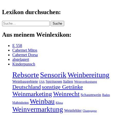
Lexikon durchsuchen:
Suche
Suche
Aus meinem Weinlexikon:
E 558
Cabernet Mitos
Cabernet Dorsa
abgelagert
Kinderpunsch
Rebsorte
Sensorik
Weinbereitung
Weinbaugebiete
Italien
Spirituosen
Weinverkostung
USA
sonstige Getränke
Deutschland
Weinmarketing
Weinrecht
Schaumwein
Baden
Weinbau
Maßeinheiten
Klima
Weinvermarktung
Weinfehler
Champagne