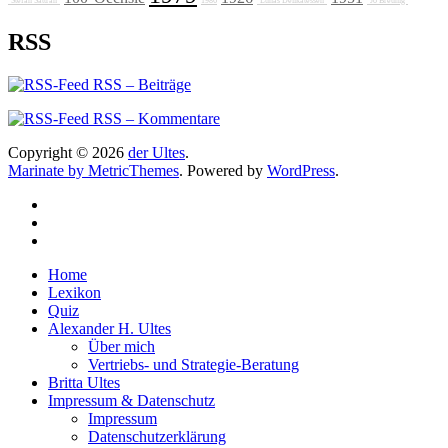
"Stefan Sattran"
1986
"Lunas Delikatessen"
"Jo Breunig"
RSS
RSS – Beiträge
RSS – Kommentare
Copyright © 2026
der Ultes
.
Marinate by MetricThemes
. Powered by
WordPress
.
Home
Lexikon
Quiz
Alexander H. Ultes
Über mich
Vertriebs- und Strategie-Beratung
Britta Ultes
Impressum & Datenschutz
Impressum
Datenschutzerklärung