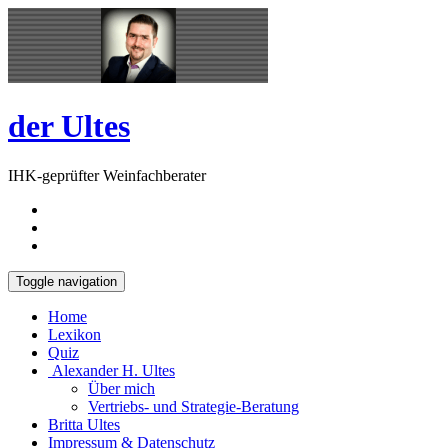
Skip
Open
to
Sidebar
content
der Ultes
IHK-geprüfter Weinfachberater
Toggle navigation
Home
Lexikon
Quiz
Alexander H. Ultes
Über mich
Vertriebs- und Strategie-Beratung
Britta Ultes
Impressum & Datenschutz