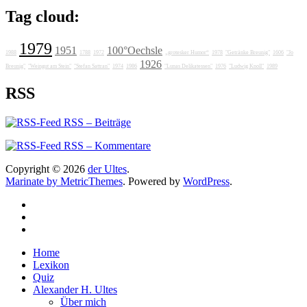
Tag cloud:
1979
1951
100°Oechsle
1988
1788
1972
„grotesker Humor“
1978
"Getränke Breunig"
1606
"Jo
1926
Breunig"
"Weingut am Stein"
"Stefan Sattran"
1974
1986
"Lunas Delikatessen"
1976
"Ludwig Knoll"
1989
RSS
RSS – Beiträge
RSS – Kommentare
Copyright © 2026
der Ultes
.
Marinate by MetricThemes
. Powered by
WordPress
.
Home
Lexikon
Quiz
Alexander H. Ultes
Über mich