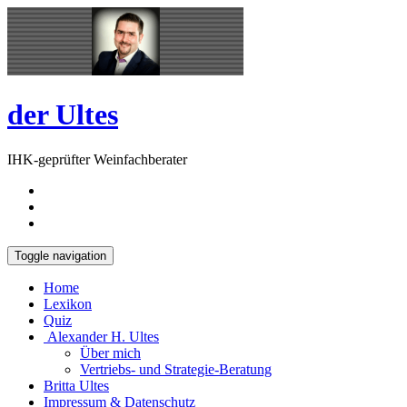
Skip
Open
to
Sidebar
content
der Ultes
IHK-geprüfter Weinfachberater
Toggle navigation
Home
Lexikon
Quiz
Alexander H. Ultes
Über mich
Vertriebs- und Strategie-Beratung
Britta Ultes
Impressum & Datenschutz