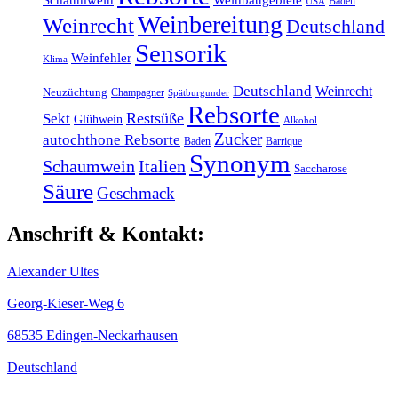
Schaumwein
Weinbaugebiete
Baden
USA
Weinbereitung
Weinrecht
Deutschland
Sensorik
Weinfehler
Klima
Deutschland
Weinrecht
Neuzüchtung
Champagner
Spätburgunder
Rebsorte
Restsüße
Sekt
Glühwein
Alkohol
Zucker
autochthone Rebsorte
Baden
Barrique
Synonym
Schaumwein
Italien
Saccharose
Säure
Geschmack
Anschrift & Kontakt:
Alexander Ultes
Georg-Kieser-Weg 6
68535 Edingen-Neckarhausen
Deutschland