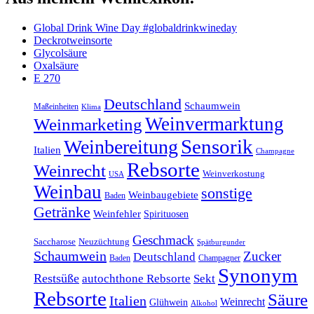
Global Drink Wine Day #globaldrinkwineday
Deckrotweinsorte
Glycolsäure
Oxalsäure
E 270
Deutschland
Schaumwein
Maßeinheiten
Klima
Weinvermarktung
Weinmarketing
Sensorik
Weinbereitung
Italien
Champagne
Rebsorte
Weinrecht
Weinverkostung
USA
Weinbau
sonstige
Weinbaugebiete
Baden
Getränke
Weinfehler
Spirituosen
Geschmack
Saccharose
Neuzüchtung
Spätburgunder
Schaumwein
Zucker
Deutschland
Baden
Champagner
Synonym
Restsüße
autochthone Rebsorte
Sekt
Rebsorte
Säure
Italien
Weinrecht
Glühwein
Alkohol