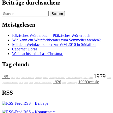
Beiträge durchsuchen:
Suchen
nach:
Meistgelesen
Pälzisches Wörderbuch - Pfälzisches Wörterbuch
Wie kann ein Weinfachberater zum Sommelier werden?
Mit dem Weinfachberater zur WM 2010 in Südafrika
Cabernet Dorsa
Weihnachtslied - Last Christmas
Tag cloud:
1979
1951
1976
1974
"Stefan Sattran"
"Ludwig Knoll"
"Weingut am Stein"
"Getränke Breunig"
1972
1606
1788
1926
100°Oechsle
„grotesker Humor“
1978
1989
1986
"Lunas Delikatessen"
1988
"Jo Breunig"
RSS
RSS – Beiträge
RSS – Kommentare