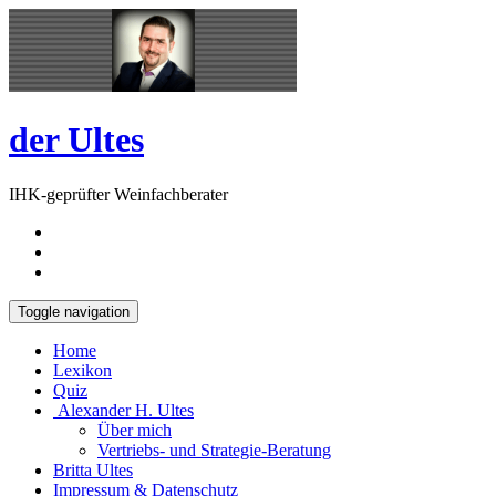
Skip
Open
to
Sidebar
content
der Ultes
IHK-geprüfter Weinfachberater
Toggle navigation
Home
Lexikon
Quiz
Alexander H. Ultes
Über mich
Vertriebs- und Strategie-Beratung
Britta Ultes
Impressum & Datenschutz