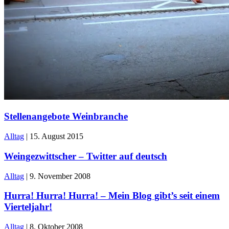
Stellenangebote Weinbranche
Alltag
|
15. August 2015
Weingezwittscher – Twitter auf deutsch
Alltag
|
9. November 2008
Hurra! Hurra! Hurra! – Mein Blog gibt’s seit einem
Vierteljahr!
Alltag
|
8. Oktober 2008