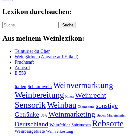
Lexikon durchsuchen:
Suche
Suche
Aus meinem Weinlexikon:
Teinturier du Cher
Weingärtner (Angabe auf Etikett)
Fruchtsaft
Aerosol
E 559
Weinvermarktung
Italien
Schaumwein
Weinbereitung
Weinrecht
Klima
Sensorik
Weinbau
sonstige
Champagne
Weinmarketing
Getränke
Baden
Maßeinheiten
USA
Rebsorte
Deutschland
Weinfehler
Spirituosen
Weinbaugebiete
Weinverkostung