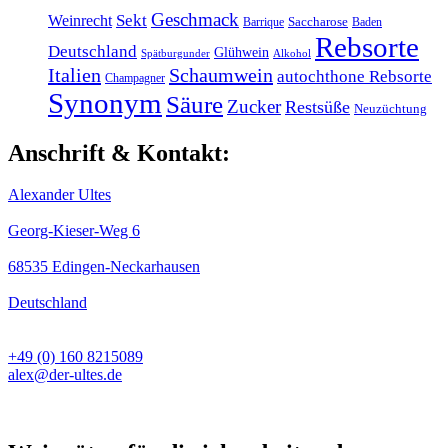
Geschmack
Weinrecht
Sekt
Barrique
Saccharose
Baden
Rebsorte
Deutschland
Glühwein
Spätburgunder
Alkohol
Italien
Schaumwein
autochthone Rebsorte
Champagner
Synonym
Säure
Zucker
Restsüße
Neuzüchtung
Anschrift & Kontakt:
Alexander Ultes
Georg-Kieser-Weg 6
68535 Edingen-Neckarhausen
Deutschland
+49 (0) 160 8215089
alex@der-ultes.de