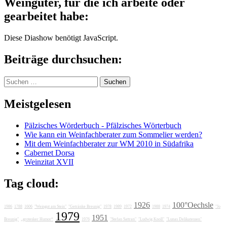
Weingüter, für die ich arbeite oder
gearbeitet habe:
Diese Diashow benötigt JavaScript.
Beiträge durchsuchen:
Suchen
nach:
Meistgelesen
Pälzisches Wörderbuch - Pfälzisches Wörterbuch
Wie kann ein Weinfachberater zum Sommelier werden?
Mit dem Weinfachberater zur WM 2010 in Südafrika
Cabernet Dorsa
Weinzitat XVII
Tag cloud:
1926
100°Oechsle
1986
1788
1606
"Weingut am Stein"
"Getränke Breunig"
1978
1989
1972
1988
1974
"Jo
1979
1951
Breunig"
„grotesker Humor“
1976
"Stefan Sattran"
"Ludwig Knoll"
"Lunas Delikatessen"