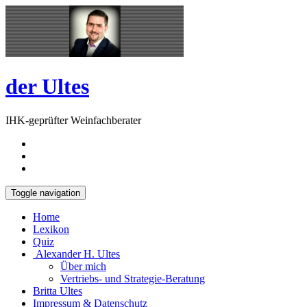
Skip
Open
to
Sidebar
content
der Ultes
IHK-geprüfter Weinfachberater
Toggle navigation
Home
Lexikon
Quiz
Alexander H. Ultes
Über mich
Vertriebs- und Strategie-Beratung
Britta Ultes
Impressum & Datenschutz