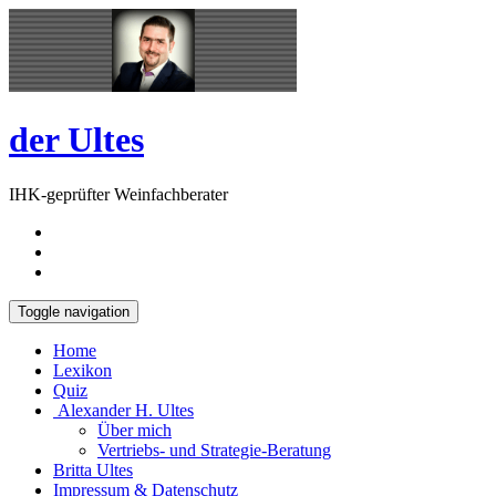
Skip
Open
to
Sidebar
content
der Ultes
IHK-geprüfter Weinfachberater
Toggle navigation
Home
Lexikon
Quiz
Alexander H. Ultes
Über mich
Vertriebs- und Strategie-Beratung
Britta Ultes
Impressum & Datenschutz