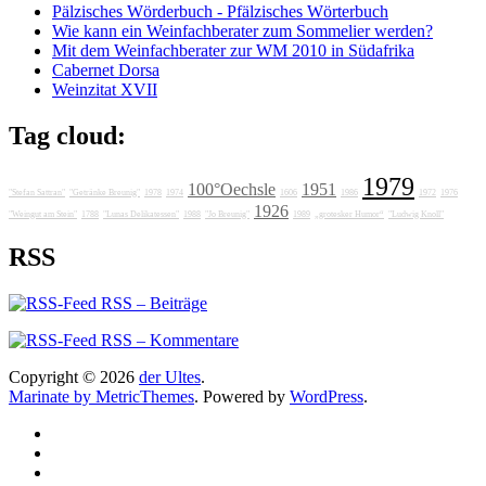
Pälzisches Wörderbuch - Pfälzisches Wörterbuch
Wie kann ein Weinfachberater zum Sommelier werden?
Mit dem Weinfachberater zur WM 2010 in Südafrika
Cabernet Dorsa
Weinzitat XVII
Tag cloud:
1979
100°Oechsle
1951
"Stefan Sattran"
"Getränke Breunig"
1978
1974
1606
1986
1972
1976
1926
"Weingut am Stein"
1788
"Lunas Delikatessen"
1988
"Jo Breunig"
1989
„grotesker Humor“
"Ludwig Knoll"
RSS
RSS – Beiträge
RSS – Kommentare
Copyright © 2026
der Ultes
.
Marinate by MetricThemes
. Powered by
WordPress
.