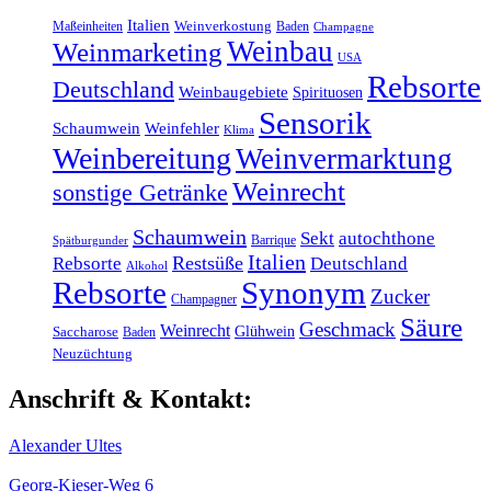
Italien
Maßeinheiten
Weinverkostung
Baden
Champagne
Weinbau
Weinmarketing
USA
Rebsorte
Deutschland
Weinbaugebiete
Spirituosen
Sensorik
Schaumwein
Weinfehler
Klima
Weinbereitung
Weinvermarktung
Weinrecht
sonstige Getränke
Schaumwein
Sekt
autochthone
Barrique
Spätburgunder
Italien
Restsüße
Rebsorte
Deutschland
Alkohol
Rebsorte
Synonym
Zucker
Champagner
Säure
Geschmack
Weinrecht
Glühwein
Saccharose
Baden
Neuzüchtung
Anschrift & Kontakt:
Alexander Ultes
Georg-Kieser-Weg 6