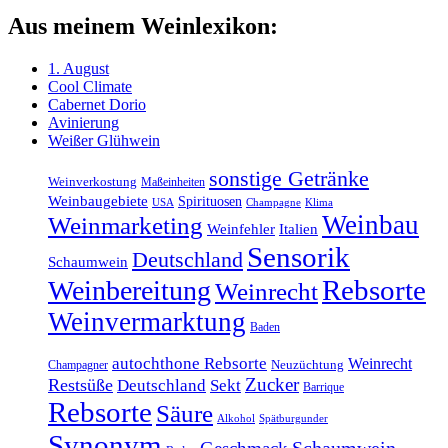
Aus meinem Weinlexikon:
1. August
Cool Climate
Cabernet Dorio
Avinierung
Weißer Glühwein
sonstige Getränke
Weinverkostung
Maßeinheiten
Weinbaugebiete
Spirituosen
Klima
USA
Champagne
Weinbau
Weinmarketing
Weinfehler
Italien
Sensorik
Deutschland
Schaumwein
Rebsorte
Weinbereitung
Weinrecht
Weinvermarktung
Baden
autochthone Rebsorte
Weinrecht
Champagner
Neuzüchtung
Zucker
Restsüße
Deutschland
Sekt
Barrique
Rebsorte
Säure
Alkohol
Spätburgunder
Synonym