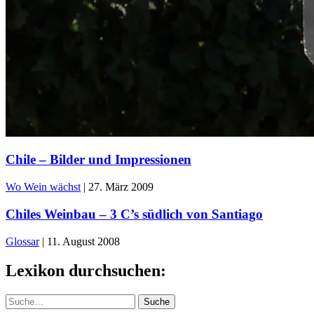
Chile – Bilder und Impressionen
Wo Wein wächst
|
27. März 2009
Chiles Weinbau – 3 C’s südlich von Santiago
Glossar
|
11. August 2008
Lexikon durchsuchen:
Suche
Suche