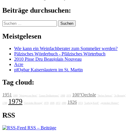
Beiträge durchsuchen:
Suchen
nach:
Meistgelesen
Wie kann ein Weinfachberater zum Sommelier werden?
Pälzisches Wörderbuch - Pfälzisches Wörterbuch
2010 Pisse Dru Beaujolais Nouveau
Acre
plOgbar Kaiserslautern im St. Martin
Tag cloud:
1951
100°Oechsle
1989
"Weingut am Stein"
"Lunas Delikatessen"
1988
1976
"Stefan Sattran"
"Jo Breunig"
1979
1926
1788
"Getränke Breunig"
1978
1606
1972
1986
1974
"Ludwig Knoll"
„grotesker Humor“
RSS
RSS – Beiträge