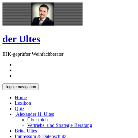
Skip
Open
to
Sidebar
content
der Ultes
IHK-geprüfter Weinfachberater
Toggle navigation
Home
Lexikon
Quiz
Alexander H. Ultes
Über mich
Vertriebs- und Strategie-Beratung
Britta Ultes
Impressum & Datenschutz