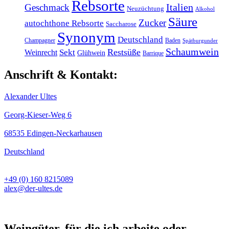
Rebsorte
Italien
Geschmack
Neuzüchtung
Alkohol
Säure
Zucker
autochthone Rebsorte
Saccharose
Synonym
Deutschland
Champagner
Baden
Spätburgunder
Schaumwein
Restsüße
Weinrecht
Sekt
Glühwein
Barrique
Anschrift & Kontakt:
Alexander Ultes
Georg-Kieser-Weg 6
68535 Edingen-Neckarhausen
Deutschland
+49 (0) 160 8215089
alex@der-ultes.de
Weingüter, für die ich arbeite oder