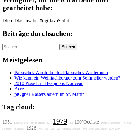
gearbeitet habe:
Diese Diashow benötigt JavaScript.
Beiträge durchsuchen:
Suchen
nach:
Meistgelesen
Pälzisches Wörderbuch - Pfälzisches Wörterbuch
Wie kann ein Weinfachberater zum Sommelier werden?
2010 Pisse Dru Beaujolais Nouveau
Acre
plOgbar Kaiserslautern im St. Martin
Tag cloud:
1979
1951
100°Oechsle
"Ludwig Knoll"
"Stefan Sattran"
1974
1606
"Lunas Delikatessen"
"Weingut
1926
am Stein"
"Jo Breunig"
1978
1788
1986
1988
"Getränke Breunig"
1972
„grotesker Humor“
1976
1989