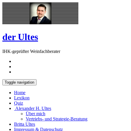
Skip
Open
to
Sidebar
content
der Ultes
IHK-geprüfter Weinfachberater
Toggle navigation
Home
Lexikon
Quiz
Alexander H. Ultes
Über mich
Vertriebs- und Strategie-Beratung
Britta Ultes
Impressum & Datenschutz