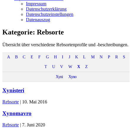
Impressum
Datenschutzerklärung
Datenschutzeinstellungen
Datenauszug
Kategorie:
Rebsorte
Übersicht über verschiedene Rebsortenprofile und -beschreibungen.
A
B
C
E
F
G
H
I
J
K
L
M
N
P
R
S
T
U
V
W
X
Z
Xyni
Xyno
Xynisteri
Rebsorte
|
10. Mai 2016
Xynomavro
Rebsorte
|
7. Juni 2020