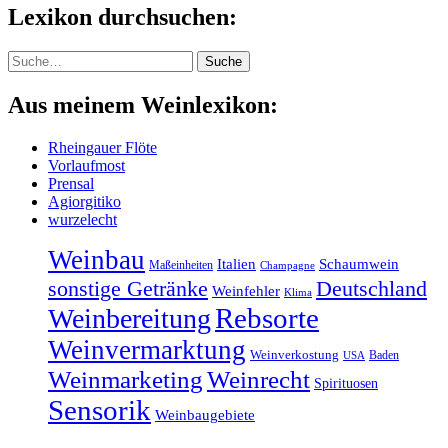
Lexikon durchsuchen:
Suche
Suche
Aus meinem Weinlexikon:
Rheingauer Flöte
Vorlaufmost
Prensal
Agiorgitiko
wurzelecht
Weinbau
Italien
Schaumwein
Maßeinheiten
Champagne
sonstige Getränke
Deutschland
Weinfehler
Klima
Rebsorte
Weinbereitung
Weinvermarktung
Weinverkostung
Baden
USA
Weinmarketing
Weinrecht
Spirituosen
Sensorik
Weinbaugebiete