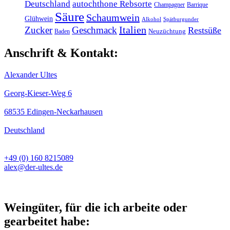
Deutschland
autochthone Rebsorte
Champagner
Barrique
Säure
Schaumwein
Glühwein
Alkohol
Spätburgunder
Italien
Zucker
Geschmack
Restsüße
Baden
Neuzüchtung
Anschrift & Kontakt:
Alexander Ultes
Georg-Kieser-Weg 6
68535 Edingen-Neckarhausen
Deutschland
+49 (0) 160 8215089
alex@der-ultes.de
Weingüter, für die ich arbeite oder
gearbeitet habe: