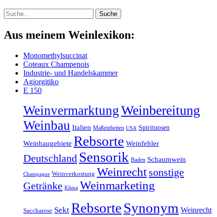
Suche
Suche
Aus meinem Weinlexikon:
Monomethylsuccinat
Coteaux Champenois
Industrie- und Handelskammer
Agiorgitiko
E 150
Weinbereitung
Weinvermarktung
Weinbau
Italien
Spirituosen
Maßeinheiten
USA
Rebsorte
Weinbaugebiete
Weinfehler
Sensorik
Deutschland
Schaumwein
Baden
Weinrecht
sonstige
Weinverkostung
Champagne
Weinmarketing
Getränke
Klima
Rebsorte
Synonym
Sekt
Weinrecht
Saccharose