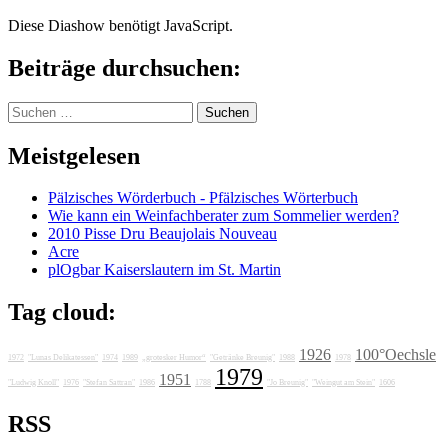
Diese Diashow benötigt JavaScript.
Beiträge durchsuchen:
Suchen
nach:
Meistgelesen
Pälzisches Wörderbuch - Pfälzisches Wörterbuch
Wie kann ein Weinfachberater zum Sommelier werden?
2010 Pisse Dru Beaujolais Nouveau
Acre
plOgbar Kaiserslautern im St. Martin
Tag cloud:
1926
100°Oechsle
1972
"Lunas Delikatessen"
1974
1989
„grotesker Humor“
"Getränke Breunig"
1988
1978
1979
1951
"Ludwig Knoll"
1976
"Stefan Sattran"
1986
1788
"Jo Breunig"
"Weingut am Stein"
1606
RSS