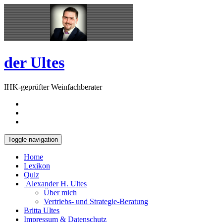
Skip
Open
to
Sidebar
content
der Ultes
IHK-geprüfter Weinfachberater
Toggle navigation
Home
Lexikon
Quiz
Alexander H. Ultes
Über mich
Vertriebs- und Strategie-Beratung
Britta Ultes
Impressum & Datenschutz