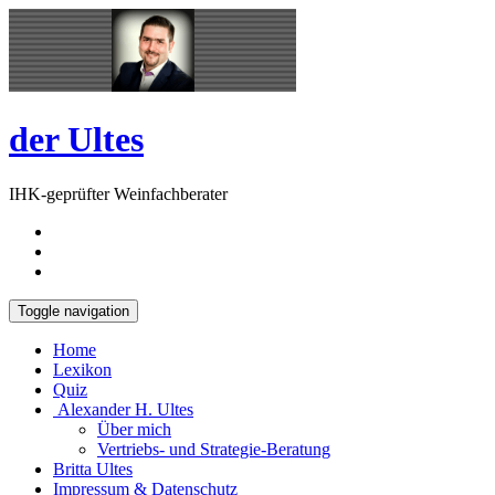
Skip
Open
to
Sidebar
content
der Ultes
IHK-geprüfter Weinfachberater
Toggle navigation
Home
Lexikon
Quiz
Alexander H. Ultes
Über mich
Vertriebs- und Strategie-Beratung
Britta Ultes
Impressum & Datenschutz