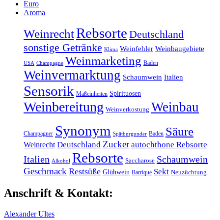
Euro
Aroma
Rebsorte
Weinrecht
Deutschland
sonstige Getränke
Weinfehler
Weinbaugebiete
Klima
Weinmarketing
Baden
USA
Champagne
Weinvermarktung
Schaumwein
Italien
Sensorik
Spirituosen
Maßeinheiten
Weinbereitung
Weinbau
Weinverkostung
Synonym
Säure
Champagner
Baden
Spätburgunder
Zucker
Weinrecht
Deutschland
autochthone Rebsorte
Rebsorte
Italien
Schaumwein
Saccharose
Alkohol
Geschmack
Restsüße
Sekt
Glühwein
Barrique
Neuzüchtung
Anschrift & Kontakt:
Alexander Ultes