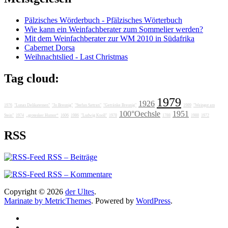
Pälzisches Wörderbuch - Pfälzisches Wörterbuch
Wie kann ein Weinfachberater zum Sommelier werden?
Mit dem Weinfachberater zur WM 2010 in Südafrika
Cabernet Dorsa
Weihnachtslied - Last Christmas
Tag cloud:
1979
1926
1976
"Lunas Delikatessen"
"Jo Breunig"
"Stefan Sattran"
"Getränke Breunig"
1989
"Weingut am
100°Oechsle
1951
Stein"
1974
„grotesker Humor“
1606
1986
"Ludwig Knoll"
1978
1788
1988
1972
RSS
RSS – Beiträge
RSS – Kommentare
Copyright © 2026
der Ultes
.
Marinate by MetricThemes
. Powered by
WordPress
.