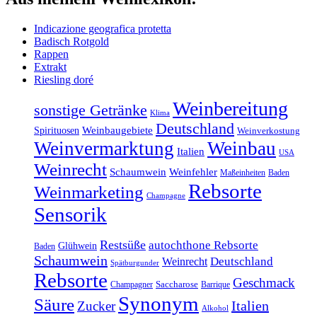
Indicazione geografica protetta
Badisch Rotgold
Rappen
Extrakt
Riesling doré
Weinbereitung
sonstige Getränke
Klima
Deutschland
Weinbaugebiete
Spirituosen
Weinverkostung
Weinvermarktung
Weinbau
Italien
USA
Weinrecht
Schaumwein
Weinfehler
Maßeinheiten
Baden
Rebsorte
Weinmarketing
Champagne
Sensorik
Restsüße
autochthone Rebsorte
Glühwein
Baden
Schaumwein
Weinrecht
Deutschland
Spätburgunder
Rebsorte
Geschmack
Champagner
Saccharose
Barrique
Synonym
Säure
Italien
Zucker
Alkohol