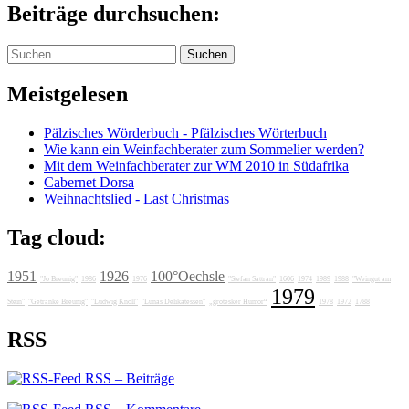
Beiträge durchsuchen:
Suchen
nach:
Meistgelesen
Pälzisches Wörderbuch - Pfälzisches Wörterbuch
Wie kann ein Weinfachberater zum Sommelier werden?
Mit dem Weinfachberater zur WM 2010 in Südafrika
Cabernet Dorsa
Weihnachtslied - Last Christmas
Tag cloud:
1951
1926
100°Oechsle
"Jo Breunig"
1986
1976
"Stefan Sattran"
1606
1974
1989
1988
"Weingut am
1979
Stein"
"Getränke Breunig"
"Ludwig Knoll"
"Lunas Delikatessen"
„grotesker Humor“
1978
1972
1788
RSS
RSS – Beiträge