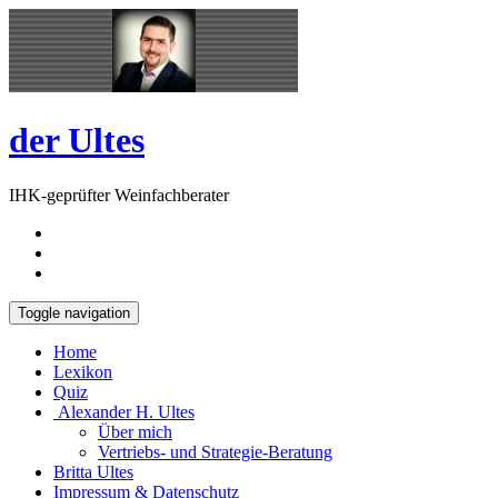
Skip
Open
to
Sidebar
content
der Ultes
IHK-geprüfter Weinfachberater
Toggle navigation
Home
Lexikon
Quiz
Alexander H. Ultes
Über mich
Vertriebs- und Strategie-Beratung
Britta Ultes
Impressum & Datenschutz