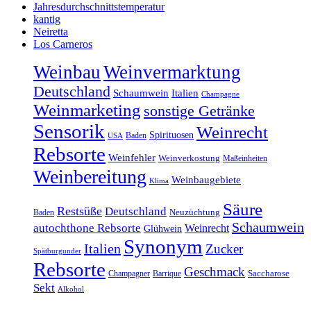
Jahresdurchschnittstemperatur
kantig
Neiretta
Los Carneros
Weinbau
Weinvermarktung
Deutschland
Schaumwein
Italien
Champagne
Weinmarketing
sonstige Getränke
Sensorik
Weinrecht
Spirituosen
Baden
USA
Rebsorte
Weinfehler
Weinverkostung
Maßeinheiten
Weinbereitung
Weinbaugebiete
Klima
Säure
Restsüße
Deutschland
Baden
Neuzüchtung
Schaumwein
autochthone Rebsorte
Weinrecht
Glühwein
Synonym
Italien
Zucker
Spätburgunder
Rebsorte
Geschmack
Champagner
Barrique
Saccharose
Sekt
Alkohol