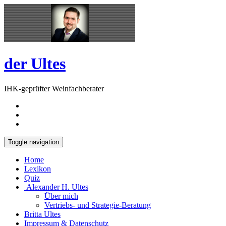
Skip
Open
to
Sidebar
content
der Ultes
IHK-geprüfter Weinfachberater
Toggle navigation
Home
Lexikon
Quiz
Alexander H. Ultes
Über mich
Vertriebs- und Strategie-Beratung
Britta Ultes
Impressum & Datenschutz