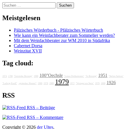
Suchen
nach:
Meistgelesen
Pälzisches Wörderbuch - Pfälzisches Wörterbuch
Wie kann ein Weinfachberater zum Sommelier werden?
Mit dem Weinfachberater zur WM 2010 in Südafrika
Cabernet Dorsa
Weinzitat XVII
Tag cloud:
100°Oechsle
1951
1974
1788
"Getränke Breunig"
1988
"Lunas Delikatessen"
"Jo Breunig"
"Stefan Sattran"
1979
1926
"Ludwig Knoll"
„grotesker Humor“
1986
1978
1989
1972
"Weingut am Stein"
1976
1606
RSS
RSS – Beiträge
RSS – Kommentare
Copyright © 2026
der Ultes
.