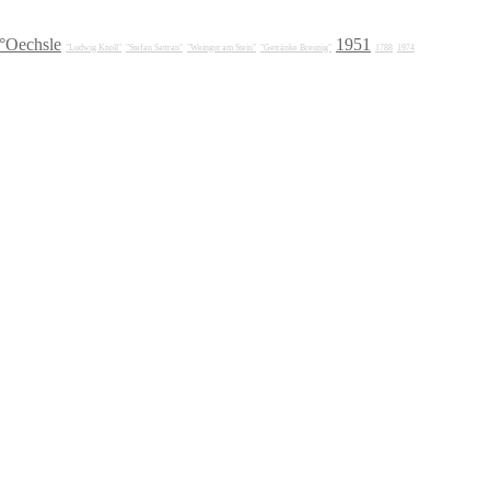
°Oechsle
1951
"Ludwig Knoll"
"Stefan Sattran"
"Weingut am Stein"
"Getränke Breunig"
1788
1974