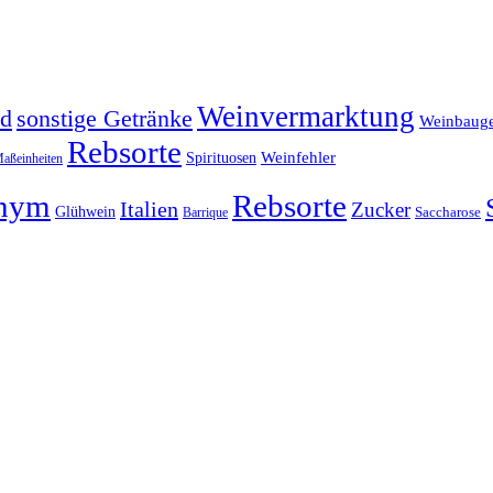
Weinvermarktung
sonstige Getränke
nd
Weinbauge
Rebsorte
Weinfehler
Spirituosen
aßeinheiten
nym
Rebsorte
Italien
Zucker
Glühwein
Barrique
Saccharose