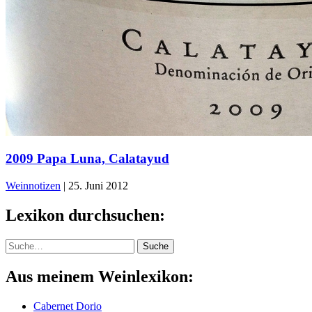
2009 Papa Luna, Calatayud
Weinnotizen
|
25. Juni 2012
Lexikon durchsuchen:
Suche
Suche
Aus meinem Weinlexikon:
Cabernet Dorio