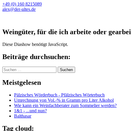
+49 (0) 160 8215089
alex@der-ultes.de
Weingüter, für die ich arbeite oder gearbei
Diese Diashow benötigt JavaScript.
Beiträge durchsuchen:
Suchen
nach:
Meistgelesen
Pälzisches Wörderbuch - Pfälzisches Wörterbuch
Umrechnung von Vol.-% in Gramm pro Liter Alkohol
Wie kann ein Weinfachberater zum Sommelier werden?
1&1 - ...und nun?
Balthasar
Tag cloud: