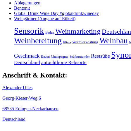
Ablagerungen
Bentonit
Global Drink Wine Day #globaldrinkwineday
Weingärtner (Angabe auf Etikett)
Sensorik
Weinmarketing
Deutschla
Baden
Weinbereitung
Weinbau
Weinverkostung
M
Klima
Syno
Geschmack
Restsüße
Baden
Champagner
Spätburgunder
Deutschland
autochthone Rebsorte
Anschrift & Kontakt:
Alexander Ultes
Georg-Kieser-Weg 6
68535 Edingen-Neckarhausen
Deutschland