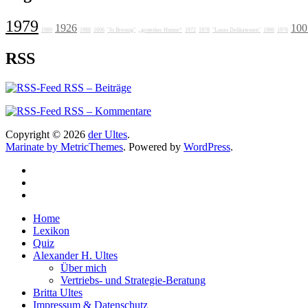
1979
1926
100
1989
1988
1606
"Jo Breunig"
„grotesker Humor“
1972
1978
"Lunas Delikatessen"
1986
1976
RSS
RSS – Beiträge
RSS – Kommentare
Copyright © 2026
der Ultes
.
Marinate by MetricThemes
. Powered by
WordPress
.
Home
Lexikon
Quiz
Alexander H. Ultes
Über mich
Vertriebs- und Strategie-Beratung
Britta Ultes
Impressum & Datenschutz