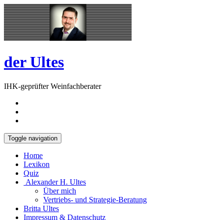
Skip
Open
to
Sidebar
content
der Ultes
IHK-geprüfter Weinfachberater
Toggle navigation
Home
Lexikon
Quiz
Alexander H. Ultes
Über mich
Vertriebs- und Strategie-Beratung
Britta Ultes
Impressum & Datenschutz