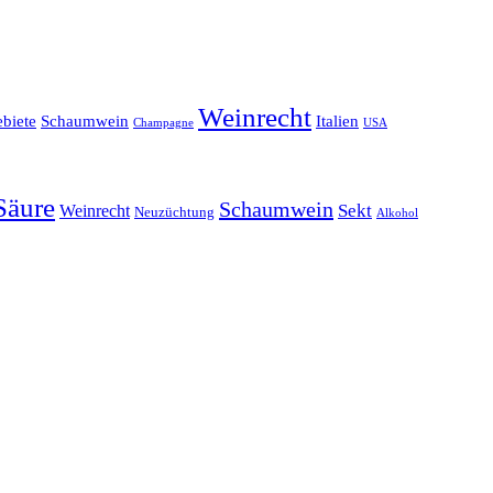
Weinrecht
biete
Schaumwein
Italien
Champagne
USA
Säure
Schaumwein
Weinrecht
Sekt
Neuzüchtung
Alkohol