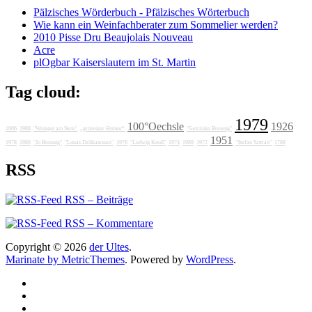
Pälzisches Wörderbuch - Pfälzisches Wörterbuch
Wie kann ein Weinfachberater zum Sommelier werden?
2010 Pisse Dru Beaujolais Nouveau
Acre
plOgbar Kaiserslautern im St. Martin
Tag cloud:
1979
100°Oechsle
1926
1606
1988
"Weingut am Stein"
„grotesker Humor“
"Getränke Breunig"
1951
1978
1986
"Jo Breunig"
"Lunas Delikatessen"
1976
"Ludwig Knoll"
1974
1989
1972
"Stefan Sattran"
1788
RSS
RSS – Beiträge
RSS – Kommentare
Copyright © 2026
der Ultes
.
Marinate by MetricThemes
. Powered by
WordPress
.