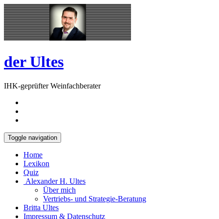
Skip
Open
to
Sidebar
content
der Ultes
IHK-geprüfter Weinfachberater
Toggle navigation
Home
Lexikon
Quiz
Alexander H. Ultes
Über mich
Vertriebs- und Strategie-Beratung
Britta Ultes
Impressum & Datenschutz