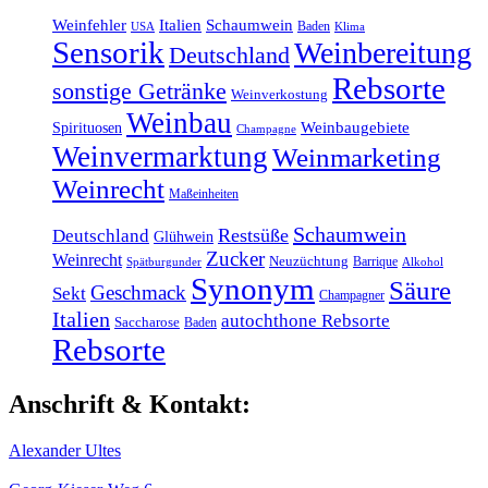
Weinfehler
Italien
Schaumwein
Baden
Klima
USA
Sensorik
Weinbereitung
Deutschland
Rebsorte
sonstige Getränke
Weinverkostung
Weinbau
Weinbaugebiete
Spirituosen
Champagne
Weinvermarktung
Weinmarketing
Weinrecht
Maßeinheiten
Schaumwein
Restsüße
Deutschland
Glühwein
Zucker
Weinrecht
Neuzüchtung
Barrique
Spätburgunder
Alkohol
Synonym
Säure
Geschmack
Sekt
Champagner
Italien
autochthone Rebsorte
Saccharose
Baden
Rebsorte
Anschrift & Kontakt:
Alexander Ultes