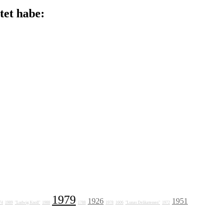
tet habe:
1979
1926
1951
74
1989
"Ludwig Knoll"
1988
1788
1978
1606
"Lunas Delikatessen"
1972