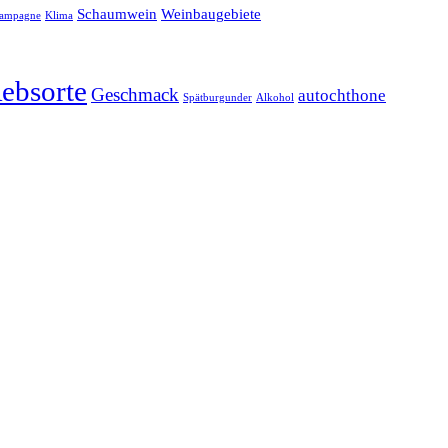
Schaumwein
Weinbaugebiete
Klima
ampagne
ebsorte
Geschmack
autochthone
Spätburgunder
Alkohol