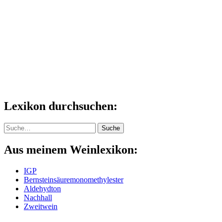
Lexikon durchsuchen:
Suche
Suche
Aus meinem Weinlexikon:
IGP
Bernsteinsäuremonomethylester
Aldehydton
Nachhall
Zweitwein