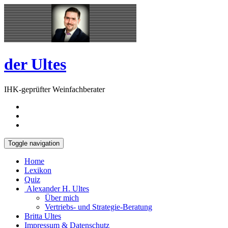
Skip
Open
to
Sidebar
content
der Ultes
IHK-geprüfter Weinfachberater
Toggle navigation
Home
Lexikon
Quiz
Alexander H. Ultes
Über mich
Vertriebs- und Strategie-Beratung
Britta Ultes
Impressum & Datenschutz