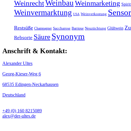
Weinbau
Weinrecht
Weinmarketing
Spiri
Sensor
Weinvermarktung
Weinverkostung
USA
Zu
Restsüße
Glühwein
Champagner
Saccharose
Barrique
Neuzüchtung
Synonym
Säure
Rebsorte
Anschrift & Kontakt:
Alexander Ultes
Georg-Kieser-Weg 6
68535 Edingen-Neckarhausen
Deutschland
+49 (0) 160 8215089
alex@der-ultes.de