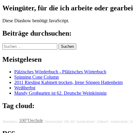
Weingüter, für die ich arbeite oder gearbei
Diese Diashow benötigt JavaScript.
Beiträge durchsuchen:
Suchen
nach:
Meistgelesen
Pälzisches Wörderbuch - Pfälzisches Wörterbuch
Spinning Cone Column
2011 Riesling Kabinett trocken, Irene Söngen Hattenheim
Weißherbst
Mandy Großgarten ist 62. Deutsche Weinkönigin
Tag cloud:
100°Oechsle
"Stefan Sattran"
"Weingut am Stein"
1986
1976
"Getränke Breunig"
"Jo Breunig"
„grotesker Humor“
19