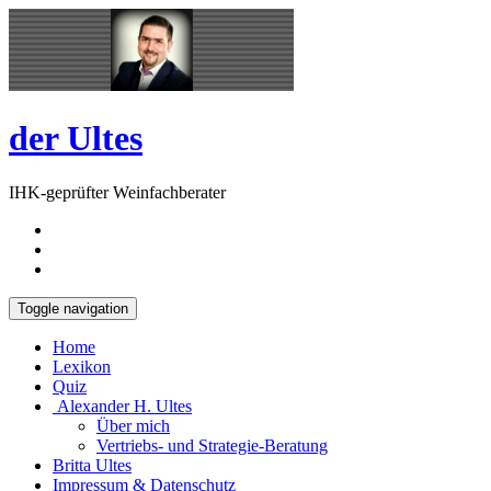
Skip
Open
to
Sidebar
content
der Ultes
IHK-geprüfter Weinfachberater
Toggle navigation
Home
Lexikon
Quiz
Alexander H. Ultes
Über mich
Vertriebs- und Strategie-Beratung
Britta Ultes
Impressum & Datenschutz