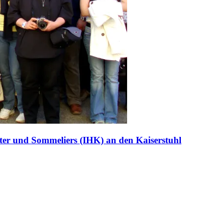
ater und Sommeliers (IHK) an den Kaiserstuhl