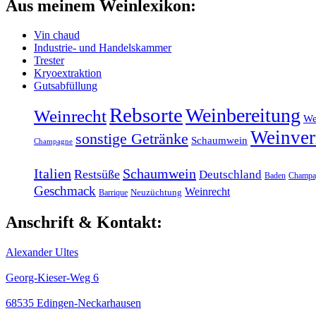
Aus meinem Weinlexikon:
Vin chaud
Industrie- und Handelskammer
Trester
Kryoextraktion
Gutsabfüllung
Rebsorte
Weinbereitung
Weinrecht
We
Weinver
sonstige Getränke
Schaumwein
Champagne
Italien
Schaumwein
Restsüße
Deutschland
Baden
Champa
Geschmack
Weinrecht
Barrique
Neuzüchtung
Anschrift & Kontakt:
Alexander Ultes
Georg-Kieser-Weg 6
68535 Edingen-Neckarhausen