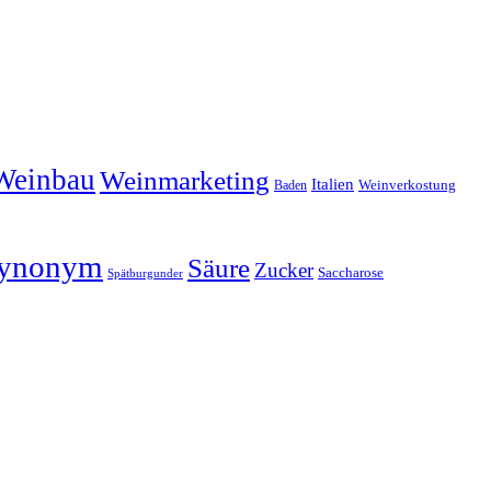
Weinbau
Weinmarketing
Italien
Baden
Weinverkostung
ynonym
Säure
Zucker
Saccharose
Spätburgunder