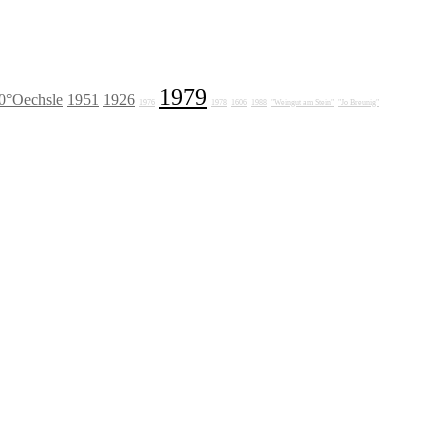
1979
0°Oechsle
1951
1926
1976
1978
1606
1988
"Weingut am Stein"
"Jo Breunig"