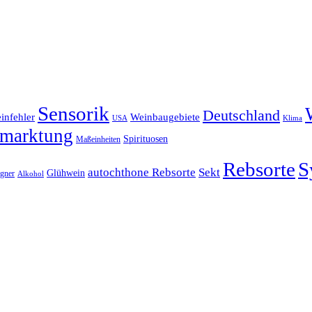
Sensorik
Deutschland
infehler
Weinbaugebiete
Klima
USA
marktung
Spirituosen
Maßeinheiten
Rebsorte
S
autochthone Rebsorte
Sekt
Glühwein
gner
Alkohol