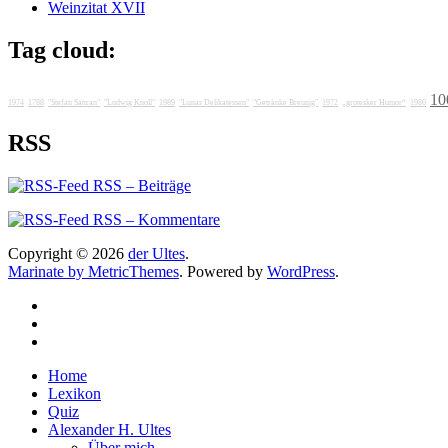
Weinzitat XVII
Tag cloud:
10
1974
1788
"Stefan Sattran"
"Ludwig Knoll"
1989
"Lunas Delikatessen"
"Getränke Breunig"
1972
„grotesker Humor“
1986
RSS
RSS – Beiträge
RSS – Kommentare
Copyright © 2026
der Ultes
.
Marinate by MetricThemes
. Powered by
WordPress
.
Home
Lexikon
Quiz
Alexander H. Ultes
Über mich