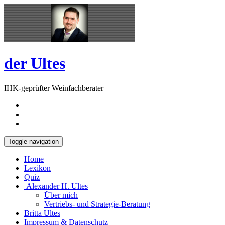
Skip
Open
to
Sidebar
content
der Ultes
IHK-geprüfter Weinfachberater
Toggle navigation
Home
Lexikon
Quiz
Alexander H. Ultes
Über mich
Vertriebs- und Strategie-Beratung
Britta Ultes
Impressum & Datenschutz