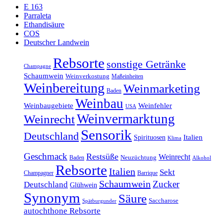
E 163
Parraleta
Ethandisäure
COS
Deutscher Landwein
Rebsorte
sonstige Getränke
Champagne
Schaumwein
Weinverkostung
Maßeinheiten
Weinbereitung
Weinmarketing
Baden
Weinbau
Weinbaugebiete
Weinfehler
USA
Weinvermarktung
Weinrecht
Sensorik
Deutschland
Italien
Spirituosen
Klima
Geschmack
Restsüße
Weinrecht
Baden
Neuzüchtung
Alkohol
Rebsorte
Italien
Sekt
Champagner
Barrique
Schaumwein
Zucker
Deutschland
Glühwein
Synonym
Säure
Saccharose
Spätburgunder
autochthone Rebsorte