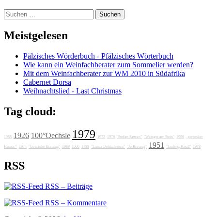
Suchen
nach:
Meistgelesen
Pälzisches Wörderbuch - Pfälzisches Wörterbuch
Wie kann ein Weinfachberater zum Sommelier werden?
Mit dem Weinfachberater zur WM 2010 in Südafrika
Cabernet Dorsa
Weihnachtslied - Last Christmas
Tag cloud:
1979
1926
100°Oechsle
1988
1972
1976
"Stefan Sattran"
"Weingut am Stein"
1986
„grotesker
1951
Humor“
1974
"Getränke Breunig"
1989
1606
1788
"Lunas Delikatessen"
"Jo Breunig"
"Ludwig Knoll"
1978
RSS
RSS – Beiträge
RSS – Kommentare