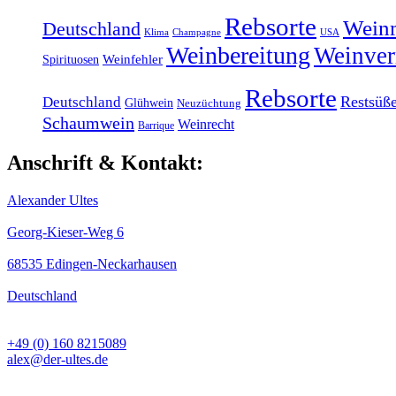
Rebsorte
Weinm
Deutschland
Klima
Champagne
USA
Weinbereitung
Weinver
Weinfehler
Spirituosen
Rebsorte
Restsüß
Deutschland
Glühwein
Neuzüchtung
Schaumwein
Weinrecht
Barrique
Anschrift & Kontakt:
Alexander Ultes
Georg-Kieser-Weg 6
68535 Edingen-Neckarhausen
Deutschland
+49 (0) 160 8215089
alex@der-ultes.de