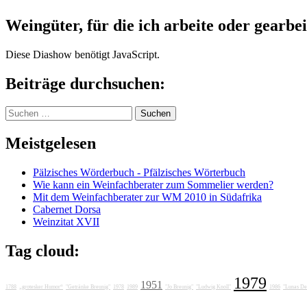
Weingüter, für die ich arbeite oder gearbei
Diese Diashow benötigt JavaScript.
Beiträge durchsuchen:
Suchen
nach:
Meistgelesen
Pälzisches Wörderbuch - Pfälzisches Wörterbuch
Wie kann ein Weinfachberater zum Sommelier werden?
Mit dem Weinfachberater zur WM 2010 in Südafrika
Cabernet Dorsa
Weinzitat XVII
Tag cloud:
1979
1951
1788
„grotesker Humor“
"Getränke Breunig"
1978
1989
"Jo Breunig"
"Ludwig Knoll"
1986
"Lunas Del