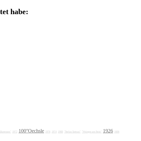
tet habe:
100°Oechsle
1926
ikatessen"
1972
1976
1974
1988
"Stefan Sattran"
"Weingut am Stein"
1606