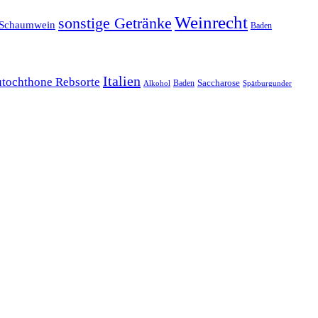
Weinrecht
sonstige Getränke
Schaumwein
Baden
Italien
utochthone Rebsorte
Baden
Saccharose
Alkohol
Spätburgunder