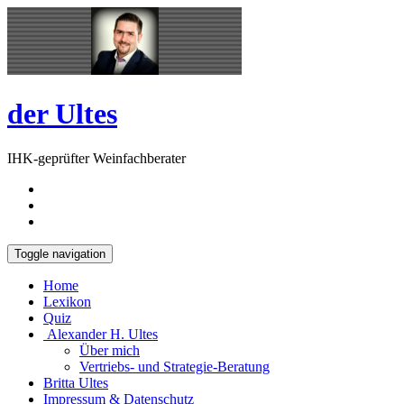
Skip
Open
to
Sidebar
content
der Ultes
IHK-geprüfter Weinfachberater
Toggle navigation
Home
Lexikon
Quiz
Alexander H. Ultes
Über mich
Vertriebs- und Strategie-Beratung
Britta Ultes
Impressum & Datenschutz