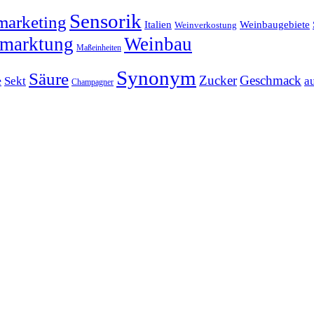
Sensorik
arketing
Italien
Weinbaugebiete
Weinverkostung
marktung
Weinbau
Maßeinheiten
Synonym
Säure
Zucker
Geschmack
e
Sekt
a
Champagner