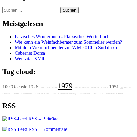
Suchen
nach:
Meistgelesen
Pälzisches Wörderbuch - Pfälzisches Wörterbuch
Wie kann ein Weinfachberater zum Sommelier werden?
Mit dem Weinfachberater zur WM 2010 in Südafrika
Cabernet Dorsa
Weinzitat XVII
Tag cloud:
1979
100°Oechsle
1926
1951
1788
1976
1606
"Stefan Sattran"
1986
1974
1972
„grotesker
Humor“
"Lunas Delikatessen"
"Ludwig Knoll"
1988
"Getränke Breunig"
"Jo Breunig"
1989
1978
"Weingut am Stein"
RSS
RSS – Beiträge
RSS – Kommentare