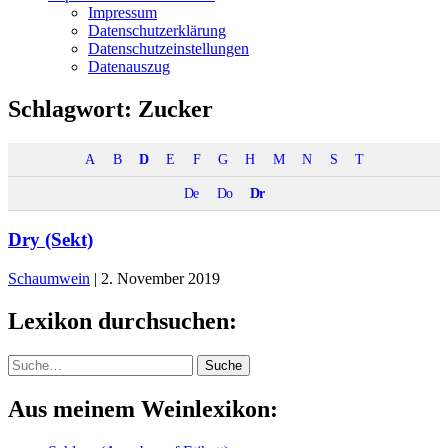
Impressum
Datenschutzerklärung
Datenschutzeinstellungen
Datenauszug
Schlagwort:
Zucker
A
B
D
E
F
G
H
M
N
S
T
De
Do
Dr
Dry (Sekt)
Schaumwein
|
2. November 2019
Lexikon durchsuchen:
Suche
Suche
Aus meinem Weinlexikon: