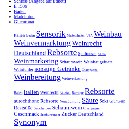
Schloss (Angabe auf Etikett)
E 150b
Baden
Madeiraton
Glucuronat
Sensorik
Weinbau
Italien
Baden
Maßeinheiten
USA
Weinvermarktung
Weinrecht
Rebsorte
Deutschland
Spirituosen
Klima
Weinmarketing
Schaumwein
Weinbaugebiete
sonstige Getränke
Weinfehler
Champagne
Weinbereitung
Weinverkostung
Rebsorte
Italien
Weinrecht
Baden
Barrique
Alkohol
Säure
autochthone Rebsorte
Sekt
Glühwein
Neuzüchtung
Schaumwein
Restsüße
Saccharose
Champagner
Geschmack
Zucker
Deutschland
Spätburgunder
Synonym