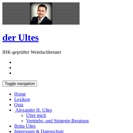
Skip
Open
to
Sidebar
content
der Ultes
IHK-geprüfter Weinfachberater
Toggle navigation
Home
Lexikon
Quiz
Alexander H. Ultes
Über mich
Vertriebs- und Strategie-Beratung
Britta Ultes
Impressum & Datenschutz