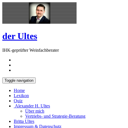
Skip
Open
to
Sidebar
content
der Ultes
IHK-geprüfter Weinfachberater
Toggle navigation
Home
Lexikon
Quiz
Alexander H. Ultes
Über mich
Vertriebs- und Strategie-Beratung
Britta Ultes
Impressum & Datenschutz