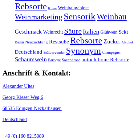
Rebsorte
Weinbaugebiete
Klima
Sensorik
Weinbau
Weinmarketing
Säure
Italien
Geschmack
Weinrecht
Sekt
Glühwein
Rebsorte
Zucker
Restsüße
Baden
Neuzüchtung
Alkohol
Synonym
Deutschland
Champagner
Spätburgunder
Schaumwein
autochthone Rebsorte
Barrique
Saccharose
Anschrift & Kontakt:
Alexander Ultes
Georg-Kieser-Weg 6
68535 Edingen-Neckarhausen
Deutschland
+49 (0) 160 8215089