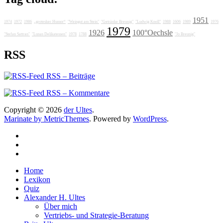
1951
1974
1972
1986
„grotesker Humor“
"Weingut am Stein"
"Getränke Breunig"
"Ludwig Knoll"
1988
1606
1989
1976
1979
1926
100°Oechsle
"Stefan Sattran"
"Lunas Delikatessen"
1978
1788
"Jo Breunig"
RSS
RSS – Beiträge
RSS – Kommentare
Copyright © 2026
der Ultes
.
Marinate by MetricThemes
. Powered by
WordPress
.
Home
Lexikon
Quiz
Alexander H. Ultes
Über mich
Vertriebs- und Strategie-Beratung