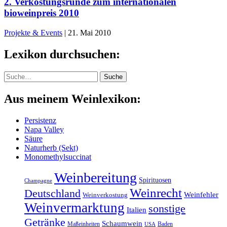
2. Verkostungsrunde zum internationalen
bioweinpreis 2010
Projekte & Events
|
21. Mai 2010
Lexikon durchsuchen:
Suche
Suche
Aus meinem Weinlexikon:
Persistenz
Napa Valley
Säure
Naturherb (Sekt)
Monomethylsuccinat
Weinbereitung
Spirituosen
Champagne
Weinrecht
Deutschland
Weinfehler
Weinverkostung
Weinvermarktung
sonstige
Italien
Getränke
Schaumwein
Maßeinheiten
Baden
USA