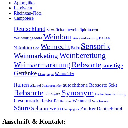
Agiorgitiko
Landwein
Rheingau-Flöte
Campolese
Deutschland
Schaumwein
Spirituosen
Klima
Weinbau
Weinbaugebiete
Italien
Weinverkostung
Sensorik
Weinrecht
Maßeinheiten
Baden
USA
Weinbereitung
Weinmarketing
Rebsorte
Weinvermarktung
sonstige
Getränke
Weinfehler
Champagne
Italien
autochthone Rebsorte
Sekt
Alkohol
Spätburgunder
Rebsorte
Synonym
Glühwein
Baden
Neuzüchtung
Geschmack
Restsüße
Weinrecht
Barrique
Saccharose
Säure
Schaumwein
Zucker
Deutschland
Champagner
Anschrift & Kontakt: