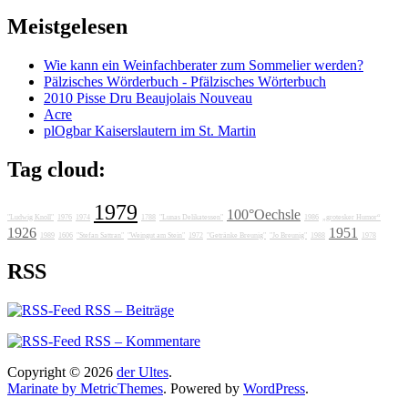
nach:
Meistgelesen
Wie kann ein Weinfachberater zum Sommelier werden?
Pälzisches Wörderbuch - Pfälzisches Wörterbuch
2010 Pisse Dru Beaujolais Nouveau
Acre
plOgbar Kaiserslautern im St. Martin
Tag cloud:
1979
100°Oechsle
"Ludwig Knoll"
1976
1974
1788
"Lunas Delikatessen"
1986
„grotesker Humor“
1926
1951
1989
1606
"Stefan Sattran"
"Weingut am Stein"
1972
"Getränke Breunig"
"Jo Breunig"
1988
1978
RSS
RSS – Beiträge
RSS – Kommentare
Copyright © 2026
der Ultes
.
Marinate by MetricThemes
. Powered by
WordPress
.