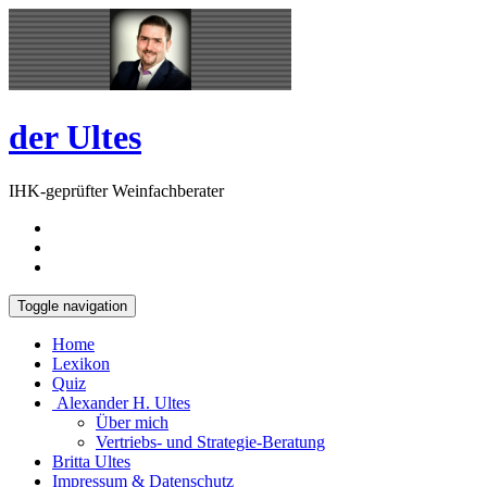
Skip
Open
to
Sidebar
content
der Ultes
IHK-geprüfter Weinfachberater
Toggle navigation
Home
Lexikon
Quiz
Alexander H. Ultes
Über mich
Vertriebs- und Strategie-Beratung
Britta Ultes
Impressum & Datenschutz