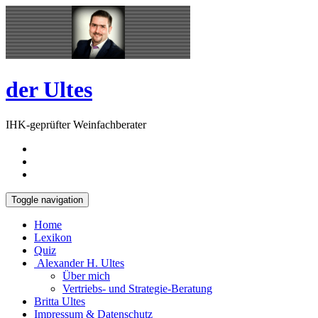
Skip
Open
to
Sidebar
content
der Ultes
IHK-geprüfter Weinfachberater
Toggle navigation
Home
Lexikon
Quiz
Alexander H. Ultes
Über mich
Vertriebs- und Strategie-Beratung
Britta Ultes
Impressum & Datenschutz