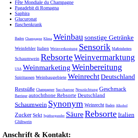
Fête Mondiale du Champagne
Pagadebit di Romagna
Saphira
Glucuronat
flaschenkrank
Weinbau
sonstige Getränke
Baden
Klima
Champagne
Sensorik
Weinfehler
Italien
Weinverkostung
Maßeinheiten
Rebsorte
Weinvermarktung
Schaumwein
Weinbereitung
Weinmarketing
USA
Weinrecht
Deutschland
Weinbaugebiete
Spirituosen
Geschmack
Restsüße
Champagner
Saccharose
Neuzüchtung
autochthone Rebsorte
Deutschland
Barrique
Synonym
Schaumwein
Weinrecht
Baden
Alkohol
Rebsorte
Säure
Italien
Zucker
Sekt
Spätburgunder
Glühwein
Anschrift & Kontakt: