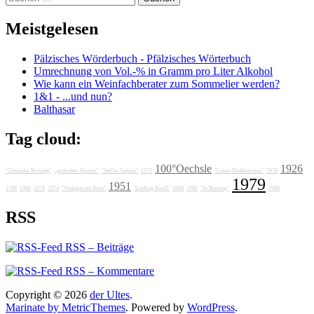
nach:
Meistgelesen
Pälzisches Wörderbuch - Pfälzisches Wörterbuch
Umrechnung von Vol.-% in Gramm pro Liter Alkohol
Wie kann ein Weinfachberater zum Sommelier werden?
1&1 - ...und nun?
Balthasar
Tag cloud:
100°Oechsle
1926
"Getränke Breunig"
„grotesker Humor“
"Stefan Sattran"
1972
"Lunas Delikatessen"
1976
1979
1951
1788
1986
1978
1974
"Weingut am Stein"
"Ludwig Knoll"
1606
1989
"Jo Breunig"
1988
RSS
RSS – Beiträge
RSS – Kommentare
Copyright © 2026
der Ultes
.
Marinate by MetricThemes
. Powered by
WordPress
.