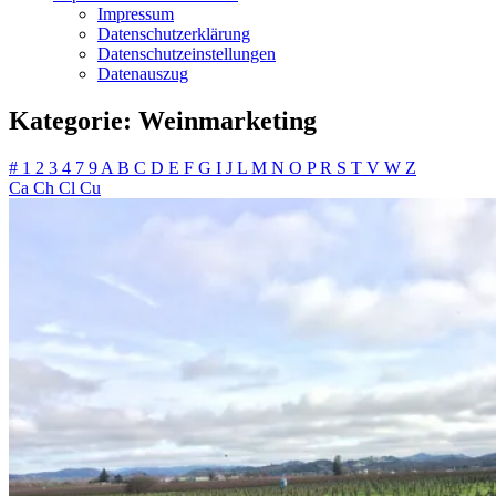
Impressum
Datenschutzerklärung
Datenschutzeinstellungen
Datenauszug
Kategorie:
Weinmarketing
#
1
2
3
4
7
9
A
B
C
D
E
F
G
I
J
L
M
N
O
P
R
S
T
V
W
Z
Ca
Ch
Cl
Cu